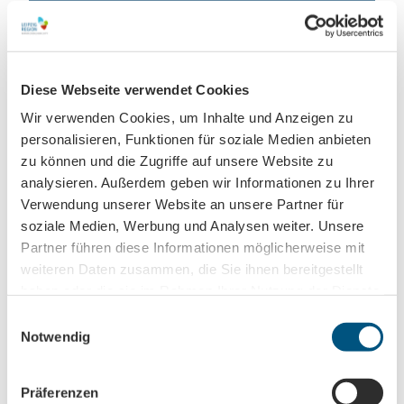
Leipzig direkt ins Postfach
Jetzt unseren Newsletter abonnieren!
Diese Webseite verwendet Cookies
Wir verwenden Cookies, um Inhalte und Anzeigen zu
personalisieren, Funktionen für soziale Medien anbieten
Anmeldung für
zu können und die Zugriffe auf unsere Website zu
B2B-Newsletter für Tourismuspartner
analysieren. Außerdem geben wir Informationen zu Ihrer
Trade-Newsletter (EN)
Verwendung unserer Website an unsere Partner für
Informationen für Reiseveranstalter
soziale Medien, Werbung und Analysen weiter. Unsere
Partner führen diese Informationen möglicherweise mit
Veranstaltungstipps für die Region Leipzig
weiteren Daten zusammen, die Sie ihnen bereitgestellt
Ausflugstipps für Leipzig & Region
haben oder die sie im Rahmen Ihrer Nutzung der Dienste
gesammelt haben.
E
Nachname
Notwendig
i
n
w
Vorname
Präferenzen