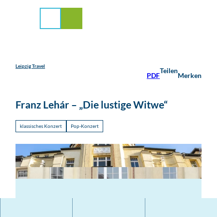
stadt Leipzig
Z
u
Suche
Menü
m
I
n
h
a
Leipzig Travel
Teilen
PDF
Merken
l
t
Franz Lehár – „Die lustige Witwe“
klassisches Konzert
Pop-Konzert