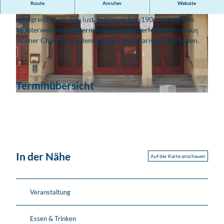
Route
Anrufen
Website
Keine Operette von Franz Lehár war international
erfolgreicher als ‚Die lustige Witwe‘. Seit 1905 steht dieses
Meisterwerk der ‚Silbernen Ära‘ für die perfekte Fusion aus
Wiener Charme und dem glamourösen Pariser Nachtleben.
© Tom Williger
Terminübersicht
© Katharina Horschke
In der Nähe
Auf der Karte anschauen
Veranstaltung
Essen & Trinken