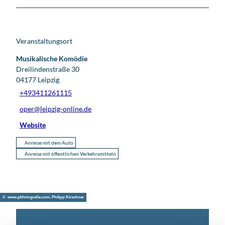
Veranstaltungsort
Musikalische Komödie
Dreilindenstraße 30
04177
Leipzig
+493411261115
oper@leipzig-online.de
Website
Anreise mit dem Auto
Anreise mit öffentlichen Verkehrsmitteln
© www.pkfotografie.com, Philipp Kirschner