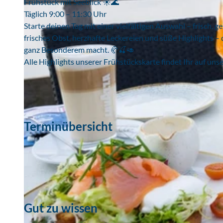
Frühstück mit Seeblick ☀️🌊
Täglich 9:00 – 11:30 Uhr
Starte deinen Tag mit einer vielfältigen Auswahl – frisc
frisches Obst, herzhafte Leckereien und süße Highlights – 
ganz Besonderem macht. 🥐🍒🥑
Alle Highlights unserer Frühstückskarte findet Ihr auf u
Terminübersicht
Gut zu wissen