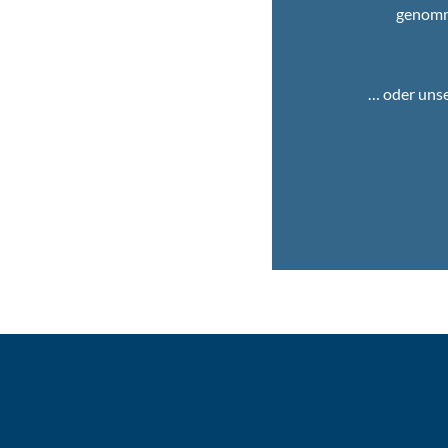
genom
… oder uns