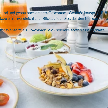
h, gesund und genau nach deinem Geschmack. Genieße knusprige Brö
dazu ein unvergleichlicher Blick auf den See, der den Morgen zu e
nserer Webseite als Download: www.solemio-seeterrasse.de/karte