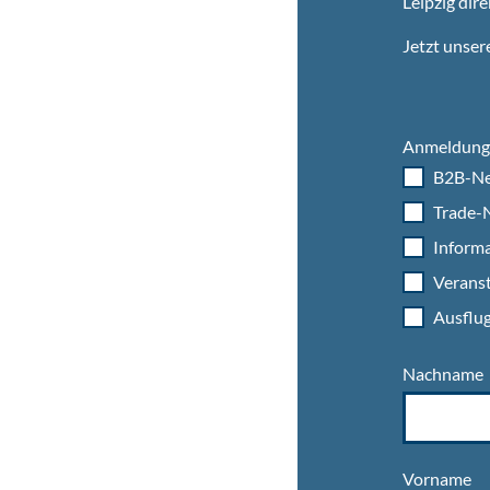
Leipzig dire
Jetzt unser
Anmeldung 
B2B-Ne
Trade-N
Informa
Veranst
Ausflug
Nachname
Vorname