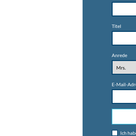
Titel
Anrede
E-Mail-Adr
Ich hab