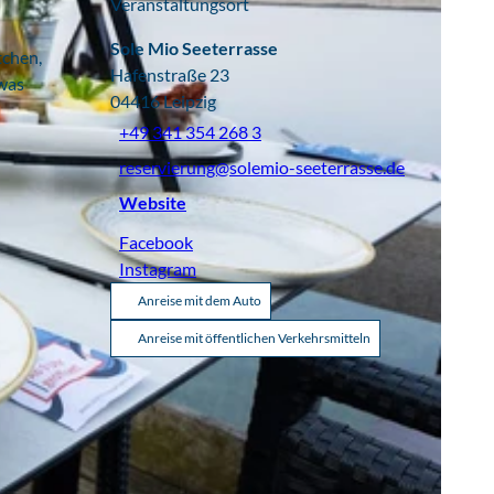
Veranstaltungsort
Sole Mio Seeterrasse
tchen,
Hafenstraße 23
twas
04416
Leipzig
+49 341 354 268 3
reservierung@solemio-seeterrasse.de
Website
Facebook
Instagram
Anreise mit dem Auto
Anreise mit öffentlichen Verkehrsmitteln