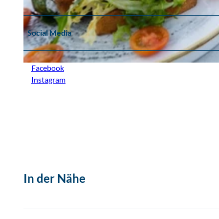
© Sole Mio
Social Media
Facebook
© bdxmedia
Instagram
In der Nähe