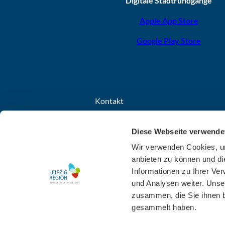
Digitale Stadtrundgänge
Apple App Store
Google Play Store
Kontakt
Leipzig Tourismus und Marketing GmbH
Diese Webseite verwende
Grimmaischer Steinweg 8
04103 Leipzig
Wir verwenden Cookies, um
anbieten zu können und di
+49 341 7104-260
Informationen zu Ihrer Ve
E-Mail schreiben
und Analysen weiter. Unse
zusammen, die Sie ihnen b
gesammelt haben.