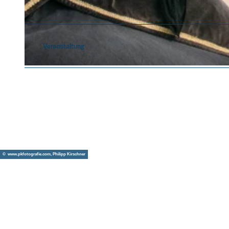
© Event Park GmbH
Veranstaltung
© BELANTIS - Eric Kemnitz
© www.pkfotografie.com, Philipp Kirschner