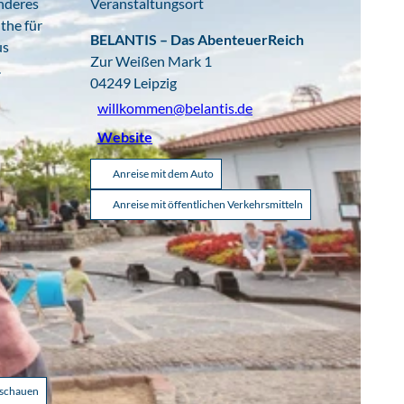
nderes
Veranstaltungsort
the für
BELANTIS – Das AbenteuerReich
us
Zur Weißen Mark 1
.
04249
Leipzig
willkommen@belantis.de
Website
Anreise mit dem Auto
Anreise mit öffentlichen Verkehrsmitteln
nschauen