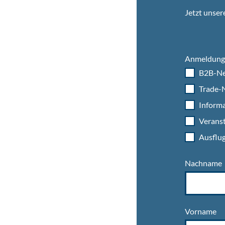
Jetzt unser
Anmeldung 
B2B-Ne
Trade-N
Informa
Veranst
Ausflug
Nachname
Vorname