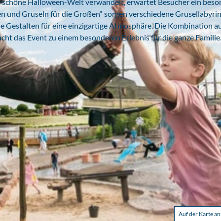
-schöne Halloween-Welt verwandelt, erwartet Besucher ein beso
en und Gruseln für die Großen“ sorgen verschiedene Grusellabyrin
le Gestalten für eine einzigartige Atmosphäre. Die Kombination a
t das Event zu einem besonderen Erlebnis für die ganze Familie
Auf der Karte a