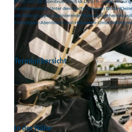
Wenn sich das AbenteuerReich BELANTIS in eine schaurig
Familienerlebnis. Unter dem Motto „Staunen für die Klein
alle Altersgruppen, faszinierende Shows und geheimnisvol
Freizeitpark-Abenteuern und Halloween-Unterhaltung mach
Terminübersicht
In der Nähe