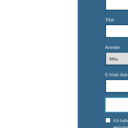
Titel
Anrede
E-Mail-Adr
Ich hab
genom