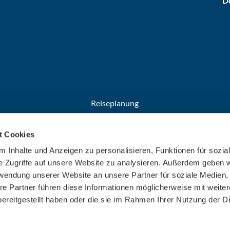
De
Reiseplanung
Anreise
t Cookies
Broschüren
Welcome Cards​​​​​​​
 Inhalte und Anzeigen zu personalisieren, Funktionen für sozia
e Zugriffe auf unsere Website zu analysieren. Außerdem geben w
rwendung unserer Website an unsere Partner für soziale Medien
re Partner führen diese Informationen möglicherweise mit weite
ereitgestellt haben oder die sie im Rahmen Ihrer Nutzung der D
F
F
F
F
F
o
o
o
o
o