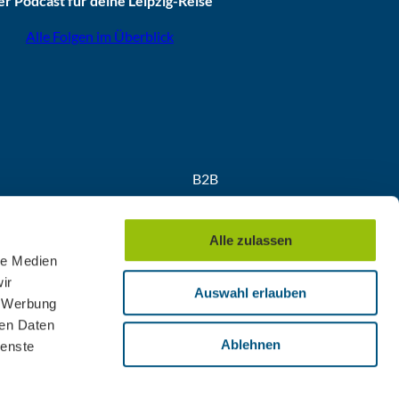
r Podcast für deine Leipzig-Reise
Alle Folgen im Überblick
B2B
Partner
Medien
Alle zulassen
Convention
le Medien
ir
Auswahl erlauben
, Werbung
ren Daten
Ablehnen
ienste