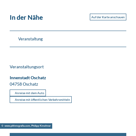
In der Nähe
Auf der Karte anschauen
Veranstaltung
Veranstaltungsort
Innenstadt Oschatz
04758
Oschatz
Anreise mit dem Auto
Anreise mit öffentlichen Verkehrsmitteln
© www.pkfotografie.com, Philipp Kirschner