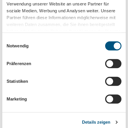
Vorname
Verwendung unserer Website an unsere Partner für
soziale Medien, Werbung und Analysen weiter. Unsere
Partner führen diese Informationen möglicherweise mit
Titel
weiteren Daten zusammen, die Sie ihnen bereitgestellt
haben oder die sie im Rahmen Ihrer Nutzung der Dienste
gesammelt haben.
E
Anrede
Notwendig
i
n
w
Präferenzen
E-Mail-Adresse
(Erforderlich)
i
l
l
Statistiken
i
Jetzt anmelden
g
Marketing
u
Ich habe die
Datenschutzerklärung
zur
n
Kenntnis genommen.
(Erforderlich)
g
Details zeigen
s