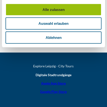
… oder unsere weiteren Themen-Newsletter
a
entdecken
u
Alle zulassen
s
w
Auswahl erlauben
a
Unsere Newsletter
h
l
Ablehnen
Explore Leipzig - City Tours
Digitale Stadtrundgänge
Apple App Store
Google Play Store