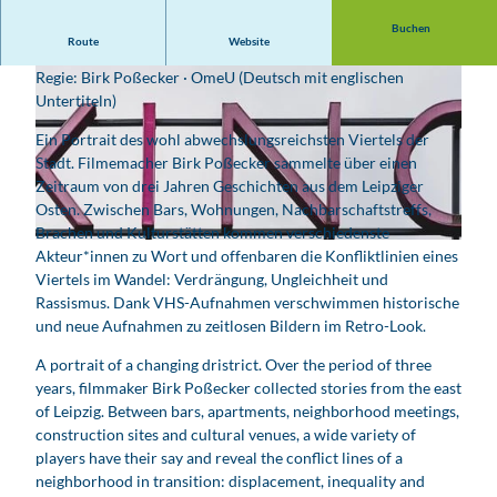
Buchen
Route
Website
BRD 2024, Dokumentarfilm, 91 min
Regie: Birk Poßecker · OmeU (Deutsch mit englischen
Untertiteln)
Ein Portrait des wohl abwechslungsreichsten Viertels der
Stadt. Filmemacher Birk Poßecker sammelte über einen
Zeitraum von drei Jahren Geschichten aus dem Leipziger
© Birk Poßecker
Osten. Zwischen Bars, Wohnungen, Nachbarschaftstreffs,
Brachen und Kulturstätten kommen verschiedenste
© unsplash.com_Marian Kroell
Akteur*innen zu Wort und offenbaren die Konfliktlinien eines
Viertels im Wandel: Verdrängung, Ungleichheit und
Rassismus. Dank VHS-Aufnahmen verschwimmen historische
und neue Aufnahmen zu zeitlosen Bildern im Retro-Look.
A portrait of a changing dristrict. Over the period of three
years, filmmaker Birk Poßecker collected stories from the east
of Leipzig. Between bars, apartments, neighborhood meetings,
construction sites and cultural venues, a wide variety of
players have their say and reveal the conflict lines of a
neighborhood in transition: displacement, inequality and