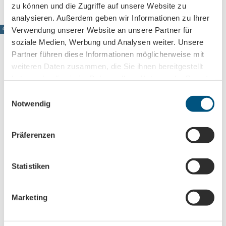
zu können und die Zugriffe auf unsere Website zu
analysieren. Außerdem geben wir Informationen zu Ihrer
Verwendung unserer Website an unsere Partner für
© www.pkfotografie.com, Philipp Kirschner
soziale Medien, Werbung und Analysen weiter. Unsere
Partner führen diese Informationen möglicherweise mit
weiteren Daten zusammen, die Sie ihnen bereitgestellt
Leipzig direkt ins Postfach
haben oder die sie im Rahmen Ihrer Nutzung der Dienste
gesammelt haben.
E
Jetzt unseren Newsletter abonnieren!
Notwendig
i
n
w
Präferenzen
Anmeldung für
i
B2B-Newsletter für Tourismuspartner
l
l
Statistiken
Trade-Newsletter (EN)
i
Informationen für Reiseveranstalter
g
Veranstaltungstipps für die Region Leipzig
Marketing
u
Ausflugstipps für Leipzig & Region
n