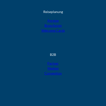
Reiseplanung
Anreise
Broschüren
Welcome Cards​​​​​​​
B2B
Partner
Medien
Convention
F
F
F
F
F
o
o
o
o
o
l
l
l
l
l
g
g
g
g
g