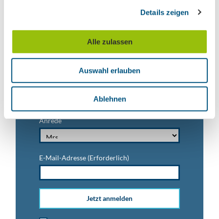
g
Nachname
Details zeigen
s
a
u
Alle zulassen
Vorname
s
w
Auswahl erlauben
a
h
Titel
l
Ablehnen
Anrede
E-Mail-Adresse
(Erforderlich)
Jetzt anmelden