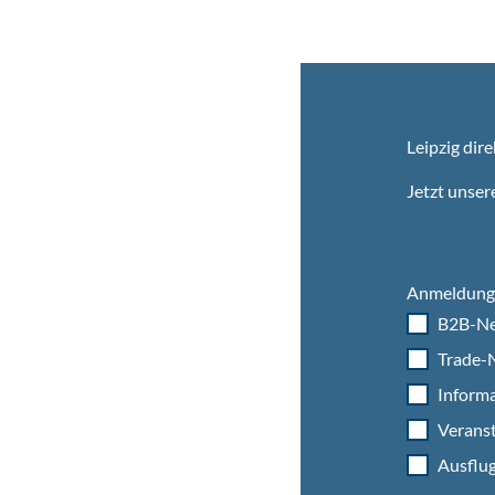
Leipzig dire
Jetzt unser
Anmeldung 
B2B-Ne
Trade-N
Informa
Veranst
Ausflug