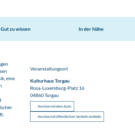
Gut zu wissen
In der Nähe
ngen
Veranstaltungsort
ssen
k, eine
Kulturhaus Torgau
n
Rosa-Luxemburg-Platz 16
04860
Torgau
d
Anreise mit dem Auto
ischer
t.
Anreise mit öffentlichen Verkehrsmitteln