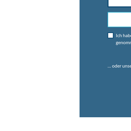
Ich hab
genom
… oder uns