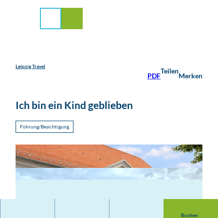
stadt Leipzig
Z
u
Suche
Menü
m
I
n
h
a
Leipzig Travel
Teilen
PDF
Merken
l
t
Ich bin ein Kind geblieben
Führung/Besichtigung
Buchen