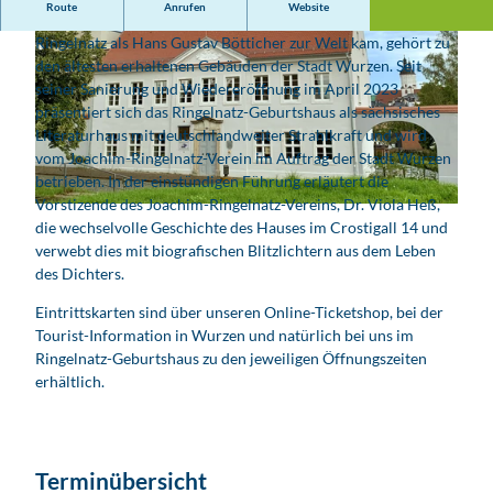
Route
Anrufen
Website
Das Wohnhaus der Familie Bötticher, in dem 1883 Joachim
Ringelnatz als Hans Gustav Bötticher zur Welt kam, gehört zu
den ältesten erhaltenen Gebäuden der Stadt Wurzen. Seit
seiner Sanierung und Wiedereröffnung im April 2023
präsentiert sich das Ringelnatz-Geburtshaus als sächsisches
Literaturhaus mit deutschlandweiter Strahlkraft und wird
vom Joachim-Ringelnatz-Verein im Auftrag der Stadt Wurzen
© André Genedl
betrieben. In der einstündigen Führung erläutert die
Vorstizende des Joachim-Ringelnatz-Vereins, Dr. Viola Heß,
© André Genedl
die wechselvolle Geschichte des Hauses im Crostigall 14 und
verwebt dies mit biografischen Blitzlichtern aus dem Leben
des Dichters.
Eintrittskarten sind über unseren Online-Ticketshop, bei der
Tourist-Information in Wurzen und natürlich bei uns im
Ringelnatz-Geburtshaus zu den jeweiligen Öffnungszeiten
erhältlich.
Terminübersicht