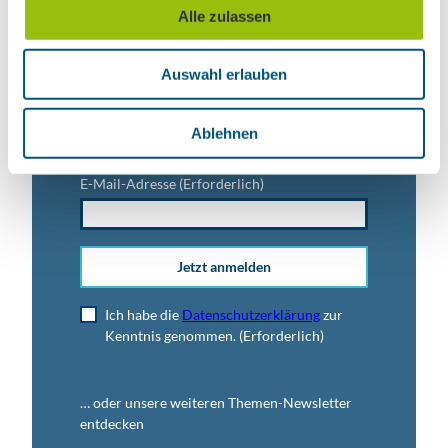
u
Alle zulassen
s
Titel
w
Auswahl erlauben
a
h
Anrede
l
Ablehnen
E-Mail-Adresse
(Erforderlich)
Jetzt anmelden
Ich habe die
Datenschutzerklärung
zur
Kenntnis genommen.
(Erforderlich)
… oder unsere weiteren Themen-Newsletter
entdecken