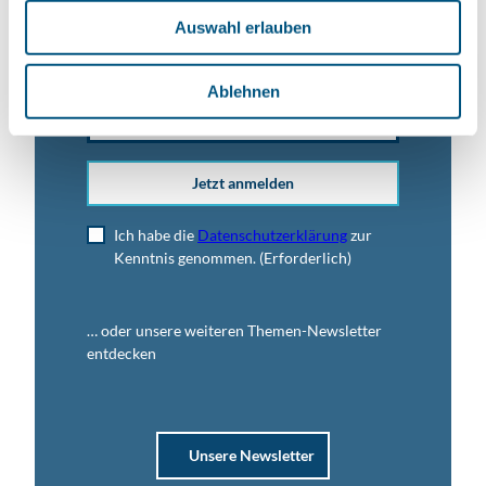
w
Anrede
Auswahl erlauben
a
h
l
Ablehnen
E-Mail-Adresse
(Erforderlich)
Jetzt anmelden
Ich habe die
Datenschutzerklärung
zur
Kenntnis genommen.
(Erforderlich)
… oder unsere weiteren Themen-Newsletter
entdecken
Unsere Newsletter