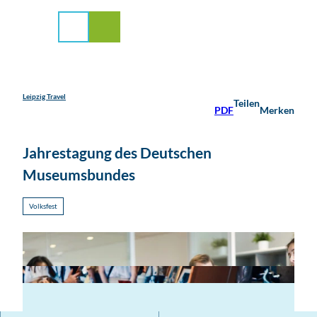
stadt Leipzig
Z
u
Suche
Menü
m
I
n
h
a
Leipzig Travel
Teilen
PDF
Merken
l
t
Jahrestagung des Deutschen
Museumsbundes
Volksfest