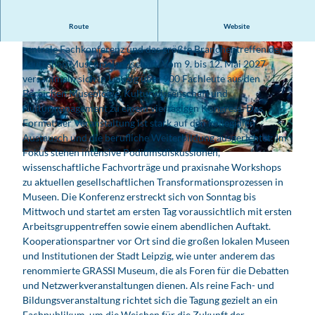
Route
Website
Die Jahrestagung des Deutschen Museumsbundes 2027 ist die
zentrale Fachkonferenz und das größte Branchentreffen der
deutschen Museumslandschaft. Vom 9. bis 12. Mai 2027
versammeln sich in Leipzig über 900 Fachleute aus den
Bereichen Museologie, Kulturwissenschaft und
Kulturmanagement zu einem viertägigen Kongress. Das
Format der Veranstaltung ist stark auf den kollegialen
© Unsplash
Austausch und die berufliche Weiterbildung ausgerichtet: Im
Fokus stehen intensive Podiumsdiskussionen,
wissenschaftliche Fachvorträge und praxisnahe Workshops
zu aktuellen gesellschaftlichen Transformationsprozessen in
Museen. Die Konferenz erstreckt sich von Sonntag bis
Mittwoch und startet am ersten Tag voraussichtlich mit ersten
Arbeitsgruppentreffen sowie einem abendlichen Auftakt.
Kooperationspartner vor Ort sind die großen lokalen Museen
und Institutionen der Stadt Leipzig, wie unter anderem das
renommierte GRASSI Museum, die als Foren für die Debatten
und Netzwerkveranstaltungen dienen. Als reine Fach- und
Bildungsveranstaltung richtet sich die Tagung gezielt an ein
Fachpublikum, um die Weichen für die Zukunft der