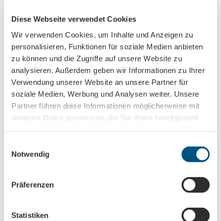
Diese Webseite verwendet Cookies
Anmeldung für
B2B-Newsletter für Tourismuspartner
Wir verwenden Cookies, um Inhalte und Anzeigen zu
personalisieren, Funktionen für soziale Medien anbieten
Trade-Newsletter (EN)
zu können und die Zugriffe auf unsere Website zu
Informationen für Reiseveranstalter
analysieren. Außerdem geben wir Informationen zu Ihrer
Veranstaltungstipps für die Region Leipzig
Verwendung unserer Website an unsere Partner für
Ausflugstipps für Leipzig & Region
soziale Medien, Werbung und Analysen weiter. Unsere
Partner führen diese Informationen möglicherweise mit
Nachname
weiteren Daten zusammen, die Sie ihnen bereitgestellt
haben oder die sie im Rahmen Ihrer Nutzung der Dienste
gesammelt haben.
E
Vorname
Notwendig
i
n
w
Präferenzen
Titel
i
l
l
Statistiken