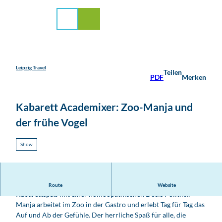
stadt Leipzig
Z
u
Suche
Menü
m
I
n
h
a
Leipzig Travel
Teilen
PDF
Merken
l
t
Kabarett Academixer: Zoo-Manja und
der frühe Vogel
Show
Das Kabarett academixer im HEIDE SPA
Route
Website
Kabarettspaß mit einer homöopathischen Dosis Politik…
Manja arbeitet im Zoo in der Gastro und erlebt Tag für Tag das
Auf und Ab der Gefühle. Der herrliche Spaß für alle, die