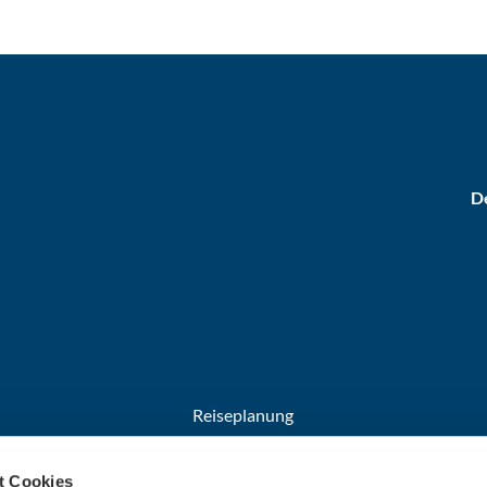
De
Reiseplanung
Anreise
t Cookies
Broschüren