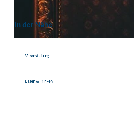
© nc
In der Nähe
© Nachtcafe
Veranstaltung
Essen & Trinken