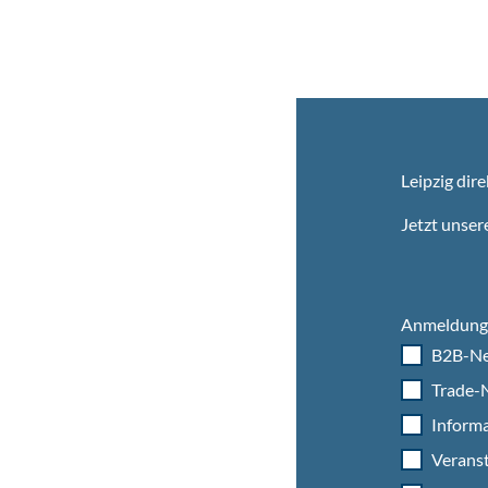
Leipzig dire
Jetzt unser
Anmeldung 
B2B-Ne
Trade-N
Informa
Veranst