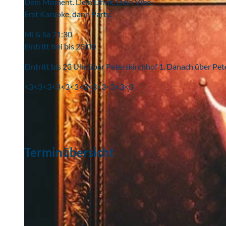
Dein Moment. Dein Drink. Dein Vibe.
Erst Karaoke, dann Party.
Mi & Sa 21:30
Eintritt frei bis 23:00
Eintritt bis 23 Uhr über Peterskirchhof 1. Danach über Pe
<3<3<3<3<3<3<3<3<3<3<3<3
Terminübersicht