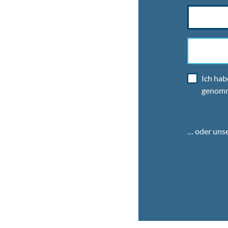
Ich hab
genom
… oder uns