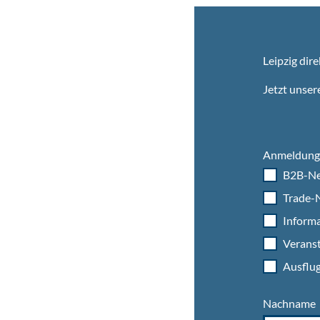
Leipzig dire
Jetzt unser
Anmeldung 
B2B-Ne
Trade-N
Informa
Veranst
Ausflug
Nachname