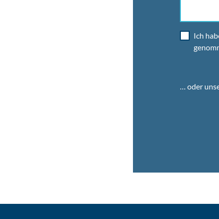
Ich hab
genom
… oder uns