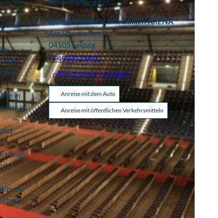
lben von
Veranstaltungsort
QUARTERBACK Immobilien ARENA
Sie mag
Am Sportforum 2
04105
Leipzig
io-
+4934123410
s hat
Album
office@arena-leipzig.de
Anreise mit dem Auto
atte in
, der ja
Anreise mit öffentlichen Verkehrsmitteln
 und
Es folgt
und
n Album
eichen