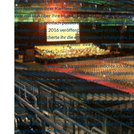
2027 geht LEA mit der “Sieben Monde Arena Tour 2027” auf
den Anfängen ihrer Karriere bis heute. Am 01. Mai 2027 
Wer mit LEA über ihre Musik spricht, merkt schnell, dass Kr
es, wenn Dinge einfach passieren und unperfekte Platten m
Zeitdokumente. 2016 veröffentlichte sie ihr erstes, sehr m
Hymne und bescherte ihr die erste goldene Schallplatte. 
sie mit „Zwischen meinen Zeilen“ ihre ganz eigene Soundwe
„Treppenhaus“ treu.
Für LEA kein Grund sich zurückzulehnen. „Ich liebe Output”
fünf Jahren ist. „Wenn ich Songs schreibe, möchte ich sie m
nie kommt. Ich bin immer dafür, ein Album nicht liegenzulas
Momentaufnahme, ein Mitschnitt der eigenen Entwicklung.
Musik ist ja sowieso ständig im Wandel, immer im Fluss.“
2021 und 2022 ist LEA die meistgestreamte Künstlerin in De
die ausverkaufte “Treppenhaus” OPEN AIR Tour. Die Folgeze
Platin Awards. Im Herbst 2022 spielte sie eine ausverkauft
Bevor LEA im Sommer 2023 insgesamt 23 Open Air Shows spi
ganz entgegen dem Zeitgeist, mit dem die Straße ihren fes
Hauptstadt bekommen hat.