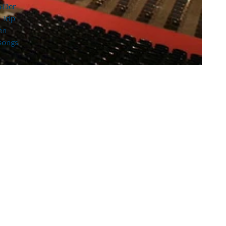
n Der
 Trip
en
lsongs