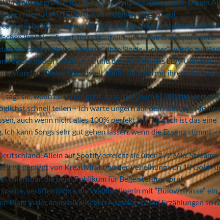
 ihre bisher größte Tour. Eine musikalische Reise durch sieben A
tritt sie in der QUARTERBACK Immobilien ARENA auf.
eativität bei ihr aus einer Art natürlicher Gelassenheit entsteht. 
achen ihr keine Angst. Im Gegenteil: Für LEA sind sie spannende
elancholisches Album „Vakuum“. Ihre Single „Leiser“ wurde zur Rad
Dank dieser neuen Leichtigkeit und dem Öffnen des LEA-Universum
lt gefunden. Dieser Soundwelt bleibt sie auch mit ihrem dritten 
, sagt sie, wenn es darum geht, dass ihr Album FLUSS die vierte Pl
öglichst schnell teilen – ich warte ungern auf den richtigen Moment
sen, auch wenn nicht alles 100% perfekt ist. Für mich ist das eine
 Ich kann Songs sehr gut gehen lassen, wenn die Essenz stimmt –
utschland. Allein auf Spotify erreicht sie über 272 Mio. Streams. 
it ist geprägt von Kreativität und der Verleihung von 10 Gold- 
e Hallentour, die beim Publikum für Begeisterung sorgt.
elte, veröffentlichte die Wahlberlinerin mit “Bülowstrasse“ ei
ten Platz in der an musikalischen Anekdoten und Erzählungen so r