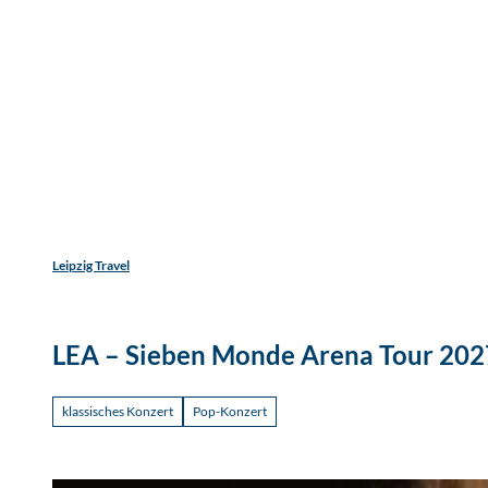
Jetzt
Z
Unterkunftsart
Erwachsene
Kinder
u
m
Entdecken
Erleben
Reisen
I
n
h
a
l
t
Leipzig Travel
LEA – Sieben Monde Arena Tour 202
klassisches Konzert
Pop-Konzert