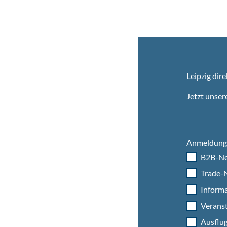
Leipzig dire
Jetzt unser
Anmeldung 
B2B-Ne
Trade-N
Informa
Veranst
Ausflug