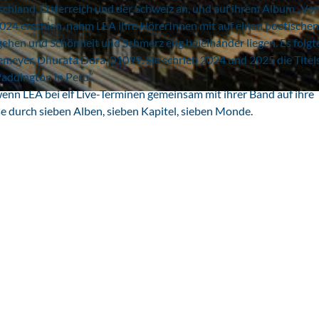
tschland, Österreich und der Schweiz an, und auf ihrem Album „Vo
2024 erschien, nahm LEA ihre HörerInnen mit auf einen poetischen
gehen und Schönheit und Schmerz eng beieinander liegen. Es folgt
meyer, Dhurata Dora, 01099. Sie schrieb 2024 und 2025 die Tite
Paddington in Peru”.
wenn LEA bei elf Live-Terminen gemeinsam mit ihrer Band auf ihre
se durch sieben Alben, sieben Kapitel, sieben Monde.