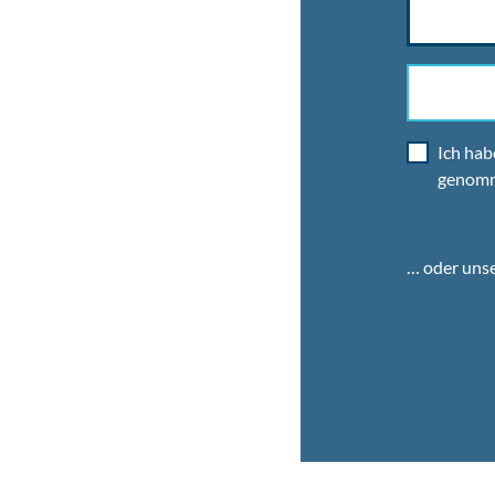
Ich hab
genom
… oder uns