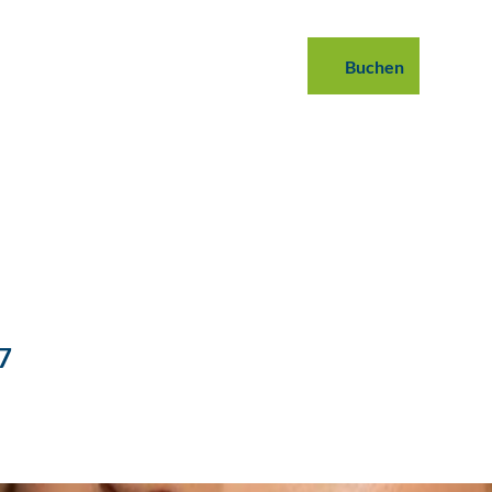
 buchen
B2B
Podcast
Blog
Buchen
Suche
7