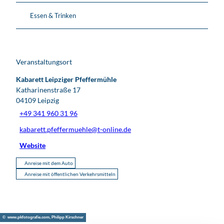
Essen & Trinken
Veranstaltungsort
Kabarett Leipziger Pfeffermühle
Katharinenstraße 17
04109
Leipzig
+49 341 960 31 96
kabarett.pfeffermuehle@t-online.de
Website
Anreise mit dem Auto
Anreise mit öffentlichen Verkehrsmitteln
© www.pkfotografie.com, Philipp Kirschner