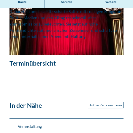
Route
Anrufen
Website
In ihrem zweiteiligen Programm „Heimleuchten“ verbindet
Kabarett-Ikone Lisa Fitz scharfe Satire mit rockigen Songs, um
Politik, Medien und den Alltag respektvoll, aber
kompromisslos zu beleuchten. Sie setzt auf hohe
Pointendichte statt moralischen Zeigefinger und schafft so
einen unterhaltsamen Abend mit Haltung.
© Kabarett Leipziger Pfeffermühle
© unsplash.com_Gwen King
Terminübersicht
In der Nähe
Auf der Karte anschauen
Veranstaltung