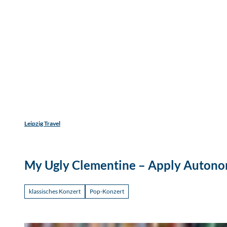
Jetzt
Z
Unterkunftsart
Erwachsene
Kinder
u
m
Entdecken
Erleben
Reisen
I
n
h
a
l
t
Leipzig Travel
My Ugly Clementine – Apply Autono
klassisches Konzert
Pop-Konzert