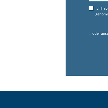
Ich hab
genom
… oder uns