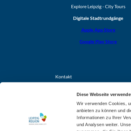
Explore Leipzig - City Tours
Digitale Stadtrundgänge
Apple App Store
Google Play Store
Kontakt
Leipzig Tourismus und Marketing GmbH
Diese Webseite verwende
Grimmaischer Steinweg 8
04103 Leipzig
Wir verwenden Cookies, um
anbieten zu können und di
+49 341 7104-260
Informationen zu Ihrer Ve
E-Mail schreiben
und Analysen weiter. Unse