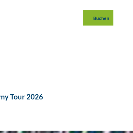
 buchen
B2B
Podcast
Blog
Buchen
Suche
my Tour 2026