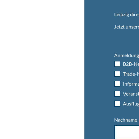
Leipzig dire
Jetzt unser
Anmeldung 
B2B-Ne
Trade-N
Informa
Veranst
Ausflug
Nachname