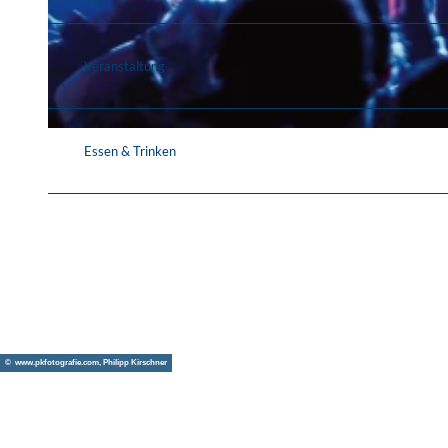
© Eventim
Veranstaltung
© Prinz
Essen & Trinken
© www.pkfotografie.com, Philipp Kirschner