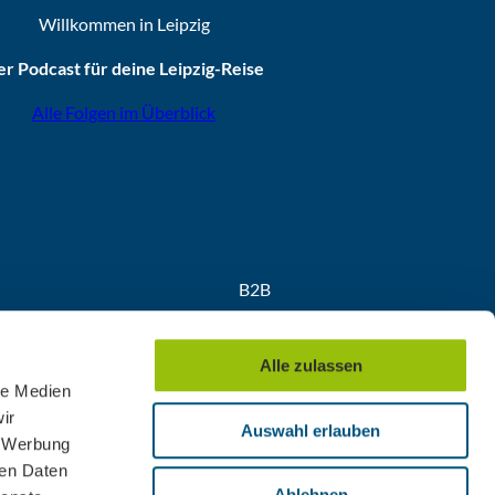
Willkommen in Leipzig
r Podcast für deine Leipzig-Reise
Alle Folgen im Überblick
B2B
Partner
Medien
Alle zulassen
Convention
le Medien
ir
Auswahl erlauben
, Werbung
ren Daten
Ablehnen