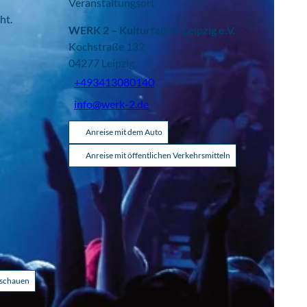
Veranstaltungsort
ht.
WERK 2 – Kulturfabrik Leipzig e.V.
Kochstraße 132
04277
Leipzig
+493413080140
info@werk-2.de
Anreise mit dem Auto
Anreise mit öffentlichen Verkehrsmitteln
nschauen