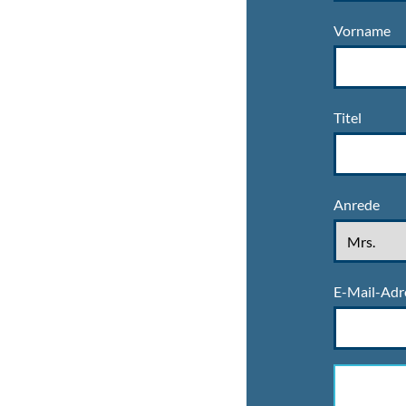
Vorname
Titel
Anrede
E-Mail-Adr