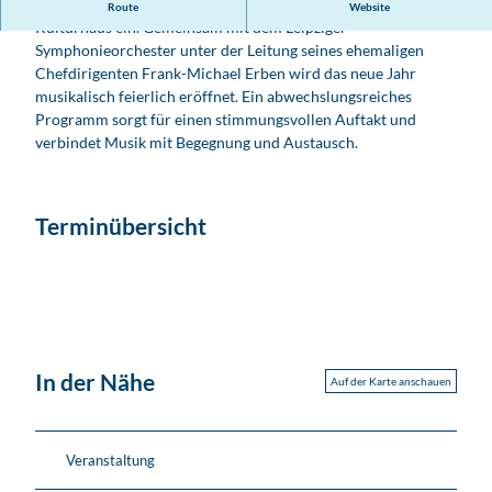
Die Stadt Böhlen lädt herzlich zum Neujahrsempfang ins
Route
Website
Kulturhaus ein. Gemeinsam mit dem Leipziger
Symphonieorchester unter der Leitung seines ehemaligen
Chefdirigenten Frank-Michael Erben wird das neue Jahr
musikalisch feierlich eröffnet. Ein abwechslungsreiches
Programm sorgt für einen stimmungsvollen Auftakt und
verbindet Musik mit Begegnung und Austausch.
Terminübersicht
In der Nähe
Auf der Karte anschauen
Veranstaltung