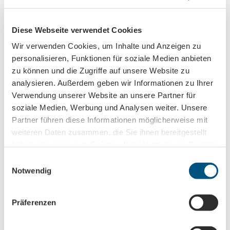
Diese Webseite verwendet Cookies
Anmeldung für
Wir verwenden Cookies, um Inhalte und Anzeigen zu
B2B-Newsletter für Tourismuspartner
personalisieren, Funktionen für soziale Medien anbieten
Trade-Newsletter (EN)
zu können und die Zugriffe auf unsere Website zu
analysieren. Außerdem geben wir Informationen zu Ihrer
Informationen für Reiseveranstalter
Verwendung unserer Website an unsere Partner für
Veranstaltungstipps für die Region Leipzig
soziale Medien, Werbung und Analysen weiter. Unsere
Ausflugstipps für Leipzig & Region
Partner führen diese Informationen möglicherweise mit
weiteren Daten zusammen, die Sie ihnen bereitgestellt
Nachname
haben oder die sie im Rahmen Ihrer Nutzung der Dienste
gesammelt haben.
E
Notwendig
i
Vorname
n
w
Präferenzen
i
Titel
l