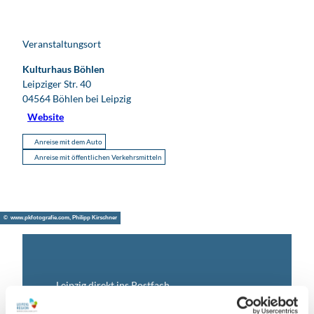
Veranstaltungsort
Kulturhaus Böhlen
Leipziger Str. 40
04564
Böhlen bei Leipzig
Website
Anreise mit dem Auto
Anreise mit öffentlichen Verkehrsmitteln
© www.pkfotografie.com, Philipp Kirschner
Leipzig direkt ins Postfach
Jetzt unseren Newsletter abonnieren!