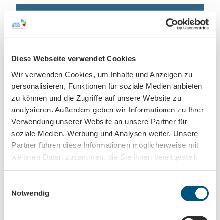
Leipzig direkt ins Postfach
Jetzt unseren Newsletter abonnieren!
Diese Webseite verwendet Cookies
Wir verwenden Cookies, um Inhalte und Anzeigen zu
personalisieren, Funktionen für soziale Medien anbieten
zu können und die Zugriffe auf unsere Website zu
Anmeldung für
analysieren. Außerdem geben wir Informationen zu Ihrer
B2B-Newsletter für Tourismuspartner
Verwendung unserer Website an unsere Partner für
Trade-Newsletter (EN)
soziale Medien, Werbung und Analysen weiter. Unsere
Informationen für Reiseveranstalter
Partner führen diese Informationen möglicherweise mit
Veranstaltungstipps für die Region Leipzig
weiteren Daten zusammen, die Sie ihnen bereitgestellt
haben oder die sie im Rahmen Ihrer Nutzung der Dienste
Ausflugstipps für Leipzig & Region
gesammelt haben.
E
Notwendig
Nachname
i
n
w