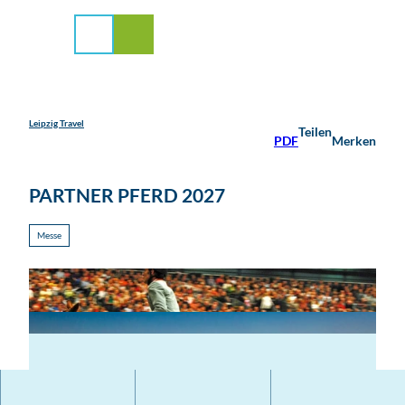
stadt Leipzig
Z
u
Suche
Menü
m
I
n
h
a
Leipzig Travel
Teilen
PDF
Merken
l
t
PARTNER PFERD 2027
Messe