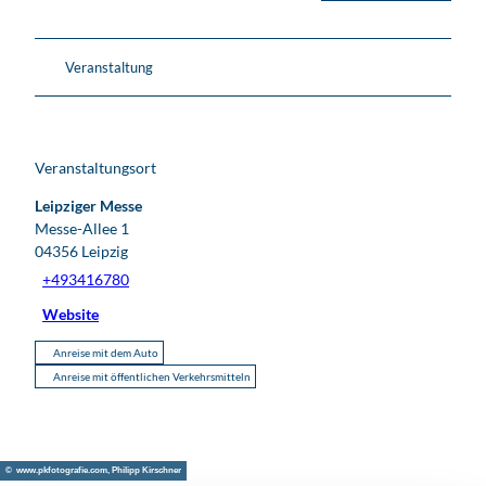
Veranstaltung
Veranstaltungsort
Leipziger Messe
Messe-Allee 1
04356
Leipzig
+493416780
Website
Anreise mit dem Auto
Anreise mit öffentlichen Verkehrsmitteln
© www.pkfotografie.com, Philipp Kirschner