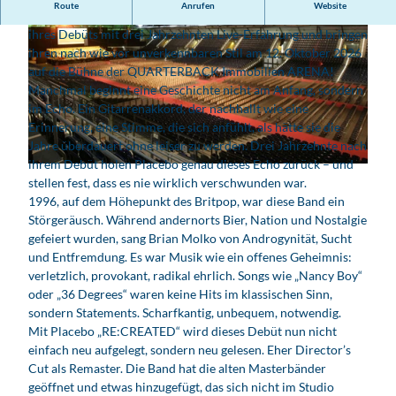
Route
Anrufen
Website
In ihrem Album „RE:CREATED“ vereinen Placebo die Songs
ihres Debüts mit drei Jahrzehnten Live-Erfahrung und bringen
ihren nach wie vor unverkennbaren Stil am 12. Oktober 2026
auf die Bühne der QUARTERBACK Immobilien ARENA!
Manchmal beginnt eine Geschichte nicht am Anfang, sondern
im Echo. Ein Gitarrenakkord, der nachhallt wie eine
Erinnerung, eine Stimme, die sich anfühlt, als hätte sie die
© ©Scarlet Page
Jahre überdauert ohne leiser zu werden. Drei Jahrzehnte nach
ihrem Debüt holen Placebo genau dieses Echo zurück – und
© QUARTERBACK Immobilien ARENA
stellen fest, dass es nie wirklich verschwunden war.
1996, auf dem Höhepunkt des Britpop, war diese Band ein
Störgeräusch. Während andernorts Bier, Nation und Nostalgie
gefeiert wurden, sang Brian Molko von Androgynität, Sucht
und Entfremdung. Es war Musik wie ein offenes Geheimnis:
verletzlich, provokant, radikal ehrlich. Songs wie „Nancy Boy“
oder „36 Degrees“ waren keine Hits im klassischen Sinn,
sondern Statements. Scharfkantig, unbequem, notwendig.
Mit Placebo „RE:CREATED“ wird dieses Debüt nun nicht
einfach neu aufgelegt, sondern neu gelesen. Eher Director’s
Cut als Remaster. Die Band hat die alten Masterbänder
geöffnet und etwas hinzugefügt, das sich nicht im Studio