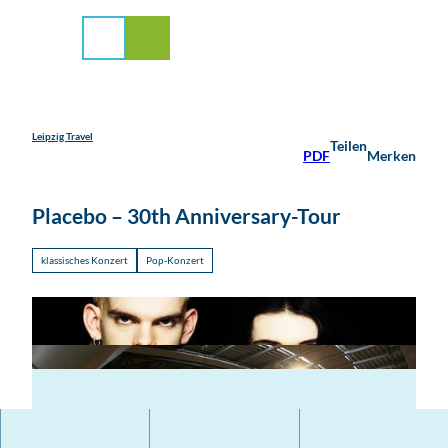
stadt Leipzig
Z
u
Suche
Menü
m
I
n
h
a
Leipzig Travel
Teilen
PDF
Merken
l
t
Placebo – 30th Anniversary-Tour
klassisches Konzert
Pop-Konzert