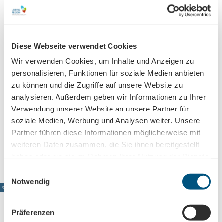
Veranstaltungsort
Diese Webseite verwendet Cookies
QUARTERBACK Immobilien ARENA
Am Sportforum 2
Wir verwenden Cookies, um Inhalte und Anzeigen zu
04105
Leipzig
personalisieren, Funktionen für soziale Medien anbieten
+4934123410
zu können und die Zugriffe auf unsere Website zu
analysieren. Außerdem geben wir Informationen zu Ihrer
office@arena-leipzig.de
Verwendung unserer Website an unsere Partner für
Website
soziale Medien, Werbung und Analysen weiter. Unsere
Partner führen diese Informationen möglicherweise mit
Anreise mit dem Auto
weiteren Daten zusammen, die Sie ihnen bereitgestellt
Anreise mit öffentlichen Verkehrsmitteln
haben oder die sie im Rahmen Ihrer Nutzung der Dienste
gesammelt haben.
E
Notwendig
i
© www.pkfotografie.com, Philipp Kirschner
n
w
Präferenzen
i