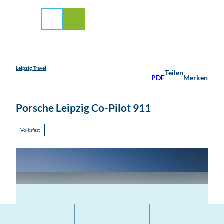
stadt Leipzig
Z
u
Suche
Menü
m
I
n
h
a
Leipzig Travel
Teilen
PDF
Merken
l
t
Porsche Leipzig Co-Pilot 911
Volksfest