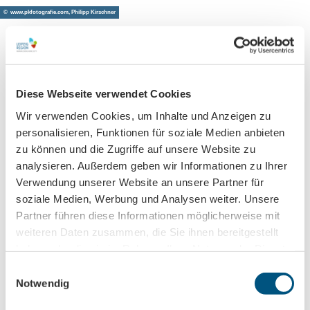
© www.pkfotografie.com, Philipp Kirschner
Leipzig direkt ins Postfach
Diese Webseite verwendet Cookies
Jetzt unseren Newsletter abonnieren!
Wir verwenden Cookies, um Inhalte und Anzeigen zu
personalisieren, Funktionen für soziale Medien anbieten
zu können und die Zugriffe auf unsere Website zu
Anmeldung für
analysieren. Außerdem geben wir Informationen zu Ihrer
B2B-Newsletter für Tourismuspartner
Verwendung unserer Website an unsere Partner für
soziale Medien, Werbung und Analysen weiter. Unsere
Trade-Newsletter (EN)
Partner führen diese Informationen möglicherweise mit
Informationen für Reiseveranstalter
weiteren Daten zusammen, die Sie ihnen bereitgestellt
Veranstaltungstipps für die Region Leipzig
haben oder die sie im Rahmen Ihrer Nutzung der Dienste
Ausflugstipps für Leipzig & Region
gesammelt haben.
E
Notwendig
i
Nachname
n