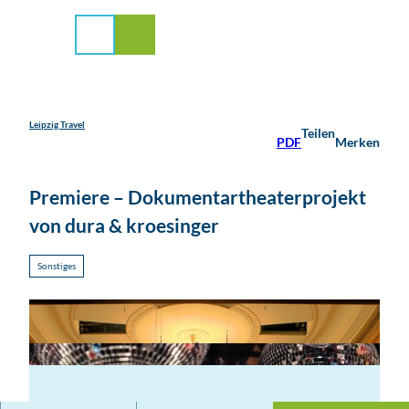
stadt Leipzig
Z
u
Suche
Menü
m
I
n
h
a
Leipzig Travel
Teilen
PDF
Merken
l
t
Premiere – Dokumentartheaterprojekt
von dura & kroesinger
Sonstiges