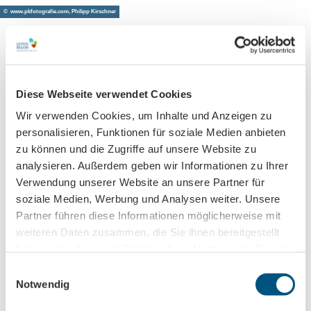
© www.pkfotografie.com, Philipp Kirschner
Leipzig direkt ins Postfach
Diese Webseite verwendet Cookies
Jetzt unseren Newsletter abonnieren!
Wir verwenden Cookies, um Inhalte und Anzeigen zu
personalisieren, Funktionen für soziale Medien anbieten
zu können und die Zugriffe auf unsere Website zu
Anmeldung für
analysieren. Außerdem geben wir Informationen zu Ihrer
B2B-Newsletter für Tourismuspartner
Verwendung unserer Website an unsere Partner für
soziale Medien, Werbung und Analysen weiter. Unsere
Trade-Newsletter (EN)
Partner führen diese Informationen möglicherweise mit
Informationen für Reiseveranstalter
weiteren Daten zusammen, die Sie ihnen bereitgestellt
Veranstaltungstipps für die Region Leipzig
haben oder die sie im Rahmen Ihrer Nutzung der Dienste
Ausflugstipps für Leipzig & Region
gesammelt haben.
E
Notwendig
i
Nachname
n