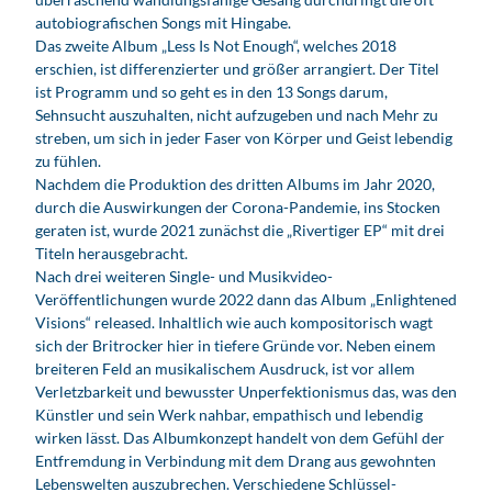
autobiografischen Songs mit Hingabe.
Das zweite Album „Less Is Not Enough“, welches 2018
erschien, ist differenzierter und größer arrangiert. Der Titel
ist Programm und so geht es in den 13 Songs darum,
Sehnsucht auszuhalten, nicht aufzugeben und nach Mehr zu
streben, um sich in jeder Faser von Körper und Geist lebendig
zu fühlen.
Nachdem die Produktion des dritten Albums im Jahr 2020,
durch die Auswirkungen der Corona-Pandemie, ins Stocken
geraten ist, wurde 2021 zunächst die „Rivertiger EP“ mit drei
Titeln herausgebracht.
Nach drei weiteren Single- und Musikvideo-
Veröffentlichungen wurde 2022 dann das Album „Enlightened
Visions“ released. Inhaltlich wie auch kompositorisch wagt
sich der Britrocker hier in tiefere Gründe vor. Neben einem
breiteren Feld an musikalischem Ausdruck, ist vor allem
Verletzbarkeit und bewusster Unperfektionismus das, was den
Künstler und sein Werk nahbar, empathisch und lebendig
wirken lässt. Das Albumkonzept handelt von dem Gefühl der
Entfremdung in Verbindung mit dem Drang aus gewohnten
Lebenswelten auszubrechen. Verschiedene Schlüssel-