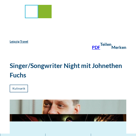
stadt Leipzig
Z
u
Suche
Menü
m
I
n
h
a
Leipzig Travel
Teilen
PDF
Merken
l
t
Singer/Songwriter Night mit Johnethen
Fuchs
Kulinarik