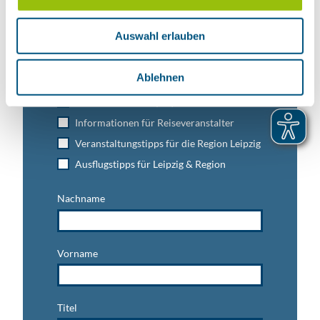
Jetzt unseren Newsletter abonnieren!
s
w
Auswahl erlauben
a
h
Anmeldung für
l
Ablehnen
B2B-Newsletter für Tourismuspartner
Trade-Newsletter (EN)
Informationen für Reiseveranstalter
Veranstaltungstipps für die Region Leipzig
Ausflugstipps für Leipzig & Region
Nachname
Vorname
Titel