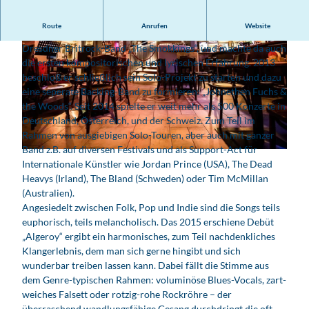
Route
Anrufen
Website
Der Songwriter gründete und spielte schon 2007 in der
Dresdner Britrock-Band „The Smokkings“, und machte da auch
die ersten kompositorischen und lyrischen Erfahrung. 2013
beschloß er schließlich sein Solo-Projekt zu starten und dazu
eine seperate Backing-Band zu formieren: „Johnethen Fuchs &
the Woods“. Seit 2014 spielte er weit mehr als 500 Konzerte in
Deutschland, Österreich, und der Schweiz. Zum Teil im
© Johnethen Fuchs
Rahmen von ausgiebigen Solo-Touren, aber auch mit ganzer
Band z.B. auf diversen Festivals und als Support-Act für
© Christian Günther
Internationale Künstler wie Jordan Prince (USA), The Dead
Heavys (Irland), The Bland (Schweden) oder Tim McMillan
(Australien).
Angesiedelt zwischen Folk, Pop und Indie sind die Songs teils
euphorisch, teils melancholisch. Das 2015 erschiene Debüt
„Algeroy“ ergibt ein harmonisches, zum Teil nachdenkliches
Klangerlebnis, dem man sich gerne hingibt und sich
wunderbar treiben lassen kann. Dabei fällt die Stimme aus
dem Genre-typischen Rahmen: voluminöse Blues-Vocals, zart-
weiches Falsett oder rotzig-rohe Rockröhre – der
überraschend wandlungsfähige Gesang durchdringt die oft