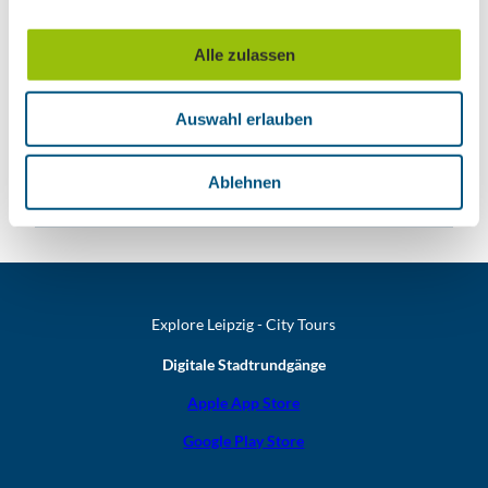
a
… oder unsere weiteren Themen-Newsletter
u
entdecken
Alle zulassen
s
w
Auswahl erlauben
a
h
Unsere Newsletter
l
Ablehnen
Explore Leipzig - City Tours
Digitale Stadtrundgänge
Apple App Store
Google Play Store