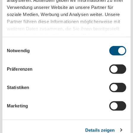
Verwendung unserer Website an unsere Partner für
Vorname
soziale Medien, Werbung und Analysen weiter. Unsere
Partner führen diese Informationen möglicherweise mit
weiteren Daten zusammen, die Sie ihnen bereitgestellt
Titel
haben oder die sie im Rahmen Ihrer Nutzung der Dienste
gesammelt haben.
E
Notwendig
i
Anrede
n
w
Präferenzen
i
E-Mail-Adresse
(Erforderlich)
l
l
Statistiken
i
Jetzt anmelden
g
Marketing
u
Ich habe die
Datenschutzerklärung
zur
n
Kenntnis genommen.
(Erforderlich)
g
Details zeigen
s