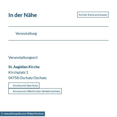
In der Nähe
Auf der Karte anschauen
Veranstaltung
Veranstaltungsort
St. Aegidien Kirche
Kirchplatz 1
04758 Oschatz
Oschatz
Anreise mit dem Auto
Anreise mit öffentlichen Verkehrsmitteln
© www.pkfotografie.com, Philipp Kirschner