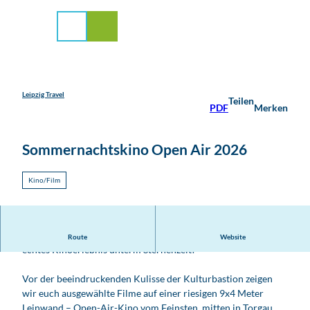
stadt Leipzig
Z
u
Suche
Menü
m
I
n
h
a
Leipzig Travel
Teilen
PDF
Merken
l
t
Sommernachtskino Open Air 2026
Kino/Film
Es ist wieder soweit: laue Nächte, starke Emotionen und
Route
Website
echtes Kinoerlebnis unterm Sternenzelt!
Vor der beeindruckenden Kulisse der Kulturbastion zeigen
wir euch ausgewählte Filme auf einer riesigen 9x4 Meter
Leinwand – Open-Air-Kino vom Feinsten, mitten in Torgau.