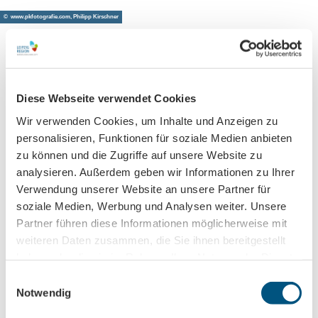
© www.pkfotografie.com, Philipp Kirschner
Leipzig direkt ins Postfach
Diese Webseite verwendet Cookies
Jetzt unseren Newsletter abonnieren!
Wir verwenden Cookies, um Inhalte und Anzeigen zu
personalisieren, Funktionen für soziale Medien anbieten
zu können und die Zugriffe auf unsere Website zu
analysieren. Außerdem geben wir Informationen zu Ihrer
Anmeldung für
Verwendung unserer Website an unsere Partner für
B2B-Newsletter für Tourismuspartner
soziale Medien, Werbung und Analysen weiter. Unsere
Trade-Newsletter (EN)
Partner führen diese Informationen möglicherweise mit
Informationen für Reiseveranstalter
weiteren Daten zusammen, die Sie ihnen bereitgestellt
Veranstaltungstipps für die Region Leipzig
haben oder die sie im Rahmen Ihrer Nutzung der Dienste
Ausflugstipps für Leipzig & Region
gesammelt haben.
E
Notwendig
i
Nachname
n