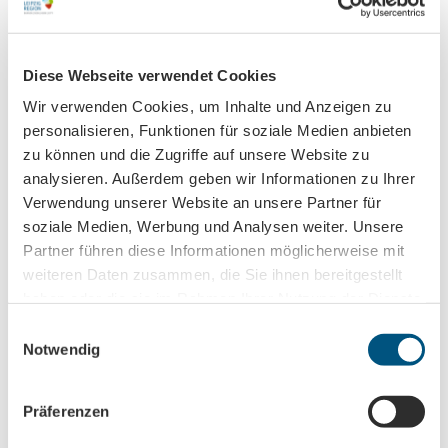
Jetzt unseren Newsletter abonnieren!
Diese Webseite verwendet Cookies
Wir verwenden Cookies, um Inhalte und Anzeigen zu
Anmeldung für
personalisieren, Funktionen für soziale Medien anbieten
B2B-Newsletter für Tourismuspartner
zu können und die Zugriffe auf unsere Website zu
Trade-Newsletter (EN)
analysieren. Außerdem geben wir Informationen zu Ihrer
Informationen für Reiseveranstalter
Verwendung unserer Website an unsere Partner für
soziale Medien, Werbung und Analysen weiter. Unsere
Veranstaltungstipps für die Region Leipzig
Partner führen diese Informationen möglicherweise mit
Ausflugstipps für Leipzig & Region
weiteren Daten zusammen, die Sie ihnen bereitgestellt
haben oder die sie im Rahmen Ihrer Nutzung der Dienste
Nachname
gesammelt haben.
E
Notwendig
i
n
Vorname
w
Präferenzen
i