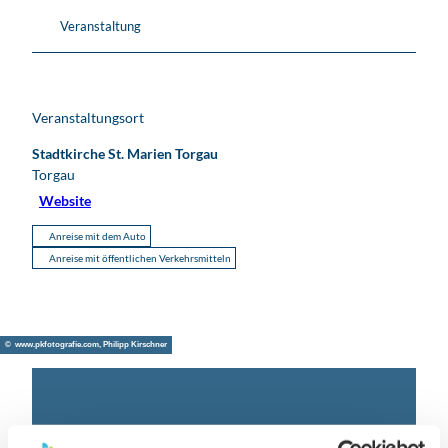
Veranstaltung
Veranstaltungsort
Stadtkirche St. Marien Torgau
Torgau
Website
Anreise mit dem Auto
Anreise mit öffentlichen Verkehrsmitteln
© www.pkfotografie.com, Philipp Kirschner
Leipzig direkt ins Postfach