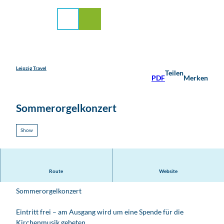
stadt Leipzig
Z
u
Suche
Menü
m
I
n
h
a
Leipzig Travel
Teilen
PDF
Merken
l
t
Sommerorgelkonzert
Show
Freitag | 7.8. | 19.30 Uhr | Torgau – Stadtkirche
Route
Website
Sommerorgelkonzert
Eintritt frei – am Ausgang wird um eine Spende für die
Kirchenmusik gebeten