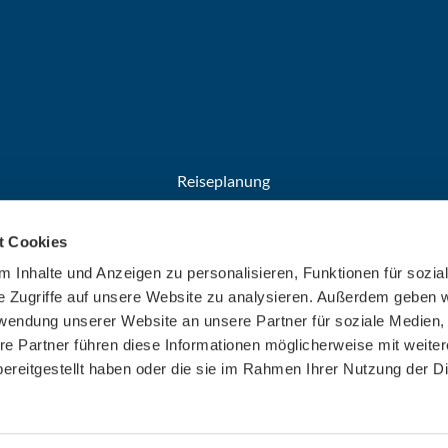
Reiseplanung
Anreise
t Cookies
Broschüren
Welcome Cards​​​​​​​
 Inhalte und Anzeigen zu personalisieren, Funktionen für sozia
e Zugriffe auf unsere Website zu analysieren. Außerdem geben w
rwendung unserer Website an unsere Partner für soziale Medien
re Partner führen diese Informationen möglicherweise mit weite
ereitgestellt haben oder die sie im Rahmen Ihrer Nutzung der D
F
F
F
F
F
o
o
o
o
o
l
l
l
l
l