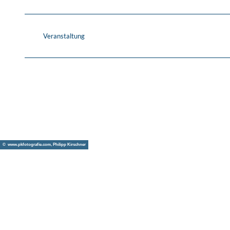
Veranstaltung
© www.pkfotografie.com, Philipp Kirschner