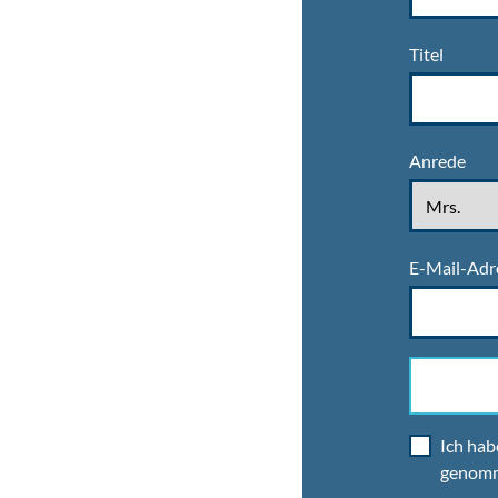
Titel
Anrede
E-Mail-Adr
Ich hab
genom