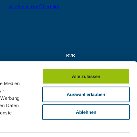
Alle Folgen im Überblick
B2B
Partner
Medien
Alle zulassen
Convention
le Medien
ir
Auswahl erlauben
, Werbung
ren Daten
Ablehnen
ienste