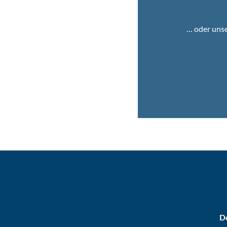
… oder uns
De