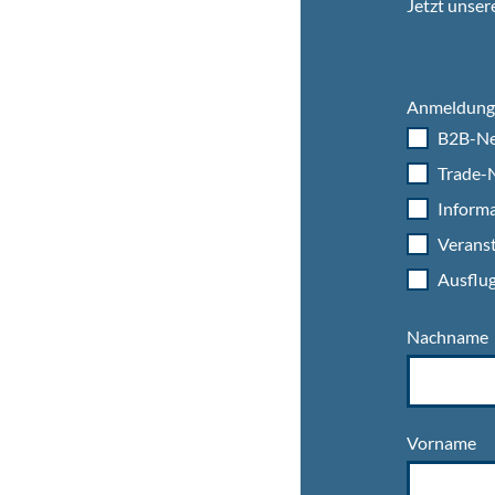
Jetzt unser
Anmeldung 
B2B-Ne
Trade-N
Informa
Veranst
Ausflug
Nachname
Vorname