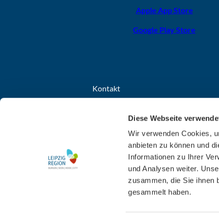
Apple App Store
Google Play Store
Kontakt
Leipzig Tourismus und Marketing GmbH
Diese Webseite verwende
Grimmaischer Steinweg 8
04103 Leipzig
Wir verwenden Cookies, um
anbieten zu können und di
+49 341 7104-260
Informationen zu Ihrer Ve
E-Mail schreiben
und Analysen weiter. Unse
zusammen, die Sie ihnen b
gesammelt haben.