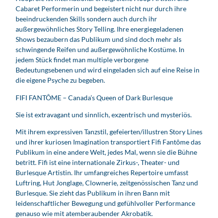
Cabaret Performerin und begeistert nicht nur durch ihre
beeindruckenden Skills sondern auch durch ihr
außergewöhnliches Story Telling. Ihre energiegeladenen
Shows bezaubern das Publikum und sind doch mehr als
schwingende Reifen und außergewöhnliche Kostüme. In
jedem Stück findet man multiple verborgene
Bedeutungsebenen und wird eingeladen sich auf eine Reise in
die eigene Psyche zu begeben.
FIFI FANTÔME – Canada’s Queen of Dark Burlesque
Sie ist extravagant und sinnlich, exzentrisch und mysteriös.
Mit ihrem expressiven Tanzstil, gefeierten/illustren Story Lines
und ihrer kuriosen Imagination transportiert Fifi Fantôme das
Publikum in eine andere Welt, jedes Mal, wenn sie die Bühne
betritt. Fifi ist eine internationale Zirkus-, Theater- und
Burlesque Artistin. Ihr umfangreiches Repertoire umfasst
Luftring, Hut Jonglage, Clownerie, zeitgenössischen Tanz und
Burlesque. Sie zieht das Publikum in ihren Bann mit
leidenschaftlicher Bewegung und gefühlvoller Performance
genauso wie mit atemberaubender Akrobatik.