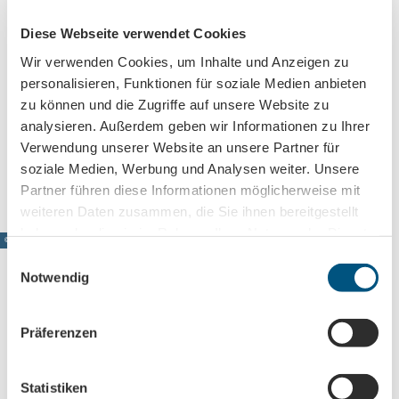
Blauer Salon Leipzig
Diese Webseite verwendet Cookies
Markt 9
04109
Leipzig
Wir verwenden Cookies, um Inhalte und Anzeigen zu
personalisieren, Funktionen für soziale Medien anbieten
0341-52030000
zu können und die Zugriffe auf unsere Website zu
kasse@central-kabarett.de
analysieren. Außerdem geben wir Informationen zu Ihrer
Anreise mit dem Auto
Verwendung unserer Website an unsere Partner für
Anreise mit öffentlichen Verkehrsmitteln
soziale Medien, Werbung und Analysen weiter. Unsere
Partner führen diese Informationen möglicherweise mit
weiteren Daten zusammen, die Sie ihnen bereitgestellt
haben oder die sie im Rahmen Ihrer Nutzung der Dienste
© www.pkfotografie.com, Philipp Kirschner
gesammelt haben.
E
Notwendig
i
n
w
Leipzig direkt ins Postfach
Präferenzen
i
Jetzt unseren Newsletter abonnieren!
l
l
Statistiken