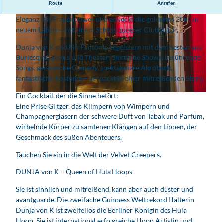
Route
Anrufen
Berlins legendäres queeres Cabaret verbindet Glamour und
Eleganz mit Frauenpower und erweckt die goldenen 20er zu
neuem Leben – mit einem Schuss queerer Clubkultur.
Dunja von K und Fifi Fantôme begeistern mit dem besten aus
Burlesque, Zirkus und Theater: Sinnliche Shows, berührende
Songs, geistreiche Comedy, spektakuläre Akrobatik,
© Central Kabarett
fantastische Kostüme – verpackt in einer mitreißenden Story.
Ein Cocktail, der die Sinne betört:
© Exclusiv Events Leipzig
Eine Prise Glitzer, das Klimpern von Wimpern und
Champagnergläsern der schwere Duft von Tabak und Parfüm,
wirbelnde Körper zu samtenen Klängen auf den Lippen, der
Geschmack des süßen Abenteuers.
Tauchen Sie ein in die Welt der Velvet Creepers.
DUNJA von K – Queen of Hula Hoops
Sie ist sinnlich und mitreißend, kann aber auch düster und
avantguarde. Die zweifache Guinness Weltrekord Halterin
Dunja von K ist zweifellos die Berliner Königin des Hula
Hoop. Sie ist international erfolgreiche Hoop Artistin und