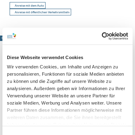
Anreise mit dem Auto
Anreise mit öffentlichen Verkehrsmitteln
© www.pkfotografie.com, Philipp Kirschner
Diese Webseite verwendet Cookies
Wir verwenden Cookies, um Inhalte und Anzeigen zu
Leipzig direkt ins Postfach
personalisieren, Funktionen für soziale Medien anbieten
Jetzt unseren Newsletter abonnieren!
zu können und die Zugriffe auf unsere Website zu
analysieren. Außerdem geben wir Informationen zu Ihrer
Verwendung unserer Website an unsere Partner für
soziale Medien, Werbung und Analysen weiter. Unsere
Anmeldung für
Partner führen diese Informationen möglicherweise mit
B2B-Newsletter für Tourismuspartner
weiteren Daten zusammen, die Sie ihnen bereitgestellt
Trade-Newsletter (EN)
haben oder die sie im Rahmen Ihrer Nutzung der Dienste
Informationen für Reiseveranstalter
gesammelt haben.
E