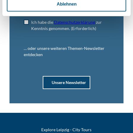
l
Ablehnen
Jetzt anmelden
Ich habe die
Datenschutzerklärung
zur
Kenntnis genommen.
(Erforderlich)
… oder unsere weiteren Themen-Newsletter
entdecken
Unsere Newsletter
Explore Leipzig - City Tours