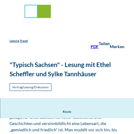
stadt Leipzig
Z
u
Suche
Menü
m
I
n
h
a
Leipzig Travel
Teilen
PDF
Merken
l
t
"Typisch Sachsen" - Lesung mit Ethel
Scheffler und Sylke Tannhäuser
Vortrag/Lesung/Diskussion
Mir Sachsen sin Äggsbärden. Wofür, fragen Sie sich? Kurz
Route
gesagt, für alles. Sachsen ist voller Geschichte und
Geschichten und versinnbildlicht eine Lebensart, die
„gemiedlich und friedlich“ ist. Man muddlt vor sich hin, bis