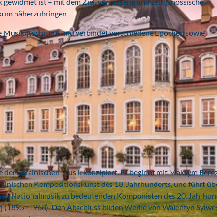
k gewidmet ist – mit dem Ziel, vergessene und zeitgenössische
ikum näherzubringen
che Musikgeschichte und verbindet verschiedene Epochen sowie
te der ukrainischen Musik konzipiert. Es beginnt mit Maksym Ber
rainischen Kompositionskunst des 18. Jahrhunderts, und führt üb
chen Nationalmusik zu bedeutenden Komponisten des 20. Jahrhun
yj (1895–1968). Den Abschluss bilden Werke von Walentyn Sylw