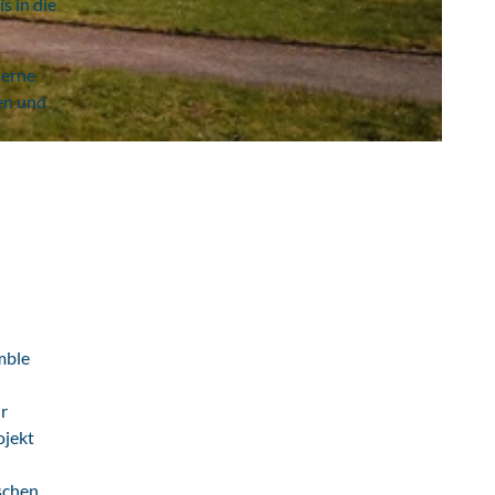
s in die
derne
en und
mble
r
ojekt
schen