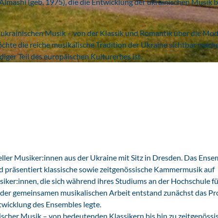
lmashi (geb. 1975), die die Entwicklung der ukrainischen Musik bi
er ukrainischen Musik – von der Klassik und Romantik über die Mo
chte die reiche musikalische Tradition der Ukraine sichtbar mach
diger Teil des europäischen Kulturerbes ist.
ller Musiker:innen aus der Ukraine mit Sitz in Dresden. Das Ense
und präsentiert klassische sowie zeitgenössische Kammermusik auf
er:innen, die sich während ihres Studiums an der Hochschule fü
der gemeinsamen musikalischen Arbeit entstand zunächst das Pr
twicklung des Ensembles legte.
scher Musik – von bedeutenden Klassikern bis hin zu zeitgenössi