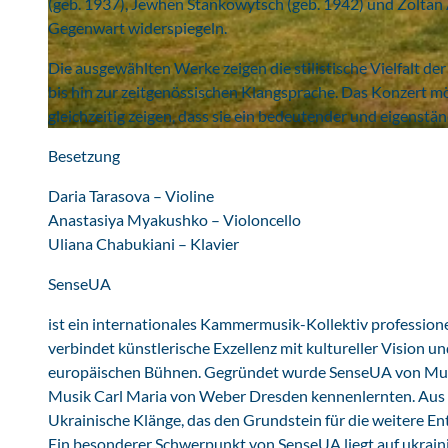
(geb. 1937), Jewhen Stankowytsch (geb. 1942) und Zoltan A
Gegenwart widerspiegeln.
© Gohliser Schlösschen gGmbH
Die ausgewählten Werke zeigen die stilistische Vielfalt d
bis hin zur zeitgenössischen Klangsprache. Das Konzert mö
gleichzeitig zeigen, dass sie ein bedeutender und eigenstän
© Heinrich Lischka
Besetzung
Daria Tarasova – Violine
Anastasiya Myakushko – Violoncello
Uliana Chabukiani – Klavier
SenseUA
ist ein internationales Kammermusik-Kollektiv professione
verbindet künstlerische Exzellenz mit kultureller Vision 
europäischen Bühnen. Gegründet wurde SenseUA von Musik
Musik Carl Maria von Weber Dresden kennenlernten. Aus 
Ukrainische Klänge, das den Grundstein für die weitere En
Ein besonderer Schwerpunkt von SenseUA liegt auf ukraini