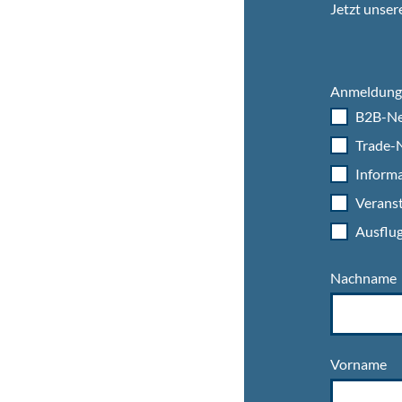
Jetzt unser
Anmeldung 
B2B-Ne
Trade-N
Informa
Veranst
Ausflug
Nachname
Vorname