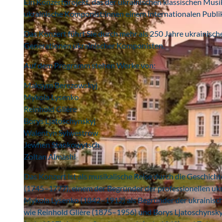
Ein Konzertprojekt, das der ukrainischen klassischen Musi
ukrainische Komponist:innen einem internationalen Publ
Das Konzert führt Sie durch mehr als 250 Jahre ukrainis
Generationen ukrainischer Komponisten.
Auf dem Programm stehen Werke von:
Maksym Berezowskyj
Mykola Lysenko
Reinhold Glière
Borys Ljatoschynskyj
Walentyn Sylwestrow
Jewhen Stankowytsch
Zoltan Almashi
Das Konzert ist als musikalische Reise durch die Geschich
(1745–1777), einem der Begründer der professionellen uk
Mykola Lysenko (1842–1912) als Begründer der ukrainis
wie Reinhold Glière (1875–1956) und Borys Ljatoschynsk