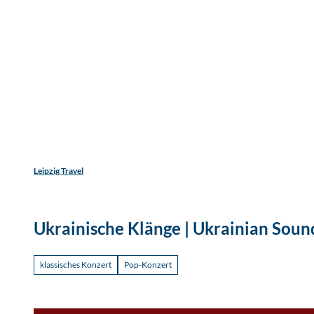
Jetzt
Z
Unterkunftsart
Erwachsene
Kinder
u
m
Entdecken
Erleben
Reisen
I
n
h
a
l
t
Leipzig Travel
Ukrainische Klänge | Ukrainian Soun
klassisches Konzert
Pop-Konzert