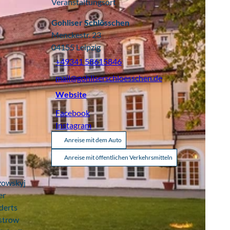
Veranstaltungsort
Gohliser Schlösschen
Menckestr. 23
04155
Leipzig
+49341 58615846
mail@gohliserschloesschen.de
Website
Facebook
Instagram
Anreise mit dem Auto
Anreise mit öffentlichen Verkehrsmitteln
ezowskyj
er
derts
estrow