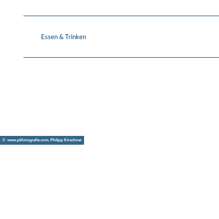
Essen & Trinken
© www.pkfotografie.com, Philipp Kirschner