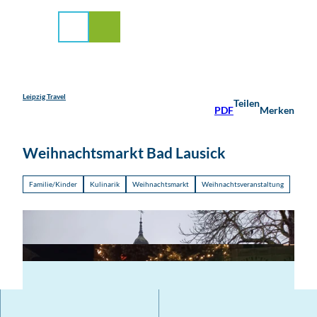
stadt Leipzig
Z
u
Suche
Menü
m
I
n
h
a
Leipzig Travel
Teilen
PDF
Merken
l
t
Weihnachtsmarkt Bad Lausick
Familie/Kinder
Kulinarik
Weihnachtsmarkt
Weihnachtsveranstaltung