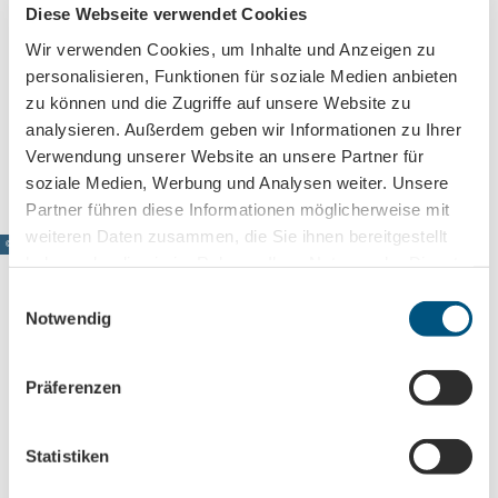
Marktplatz
Diese Webseite verwendet Cookies
Markt
Wir verwenden Cookies, um Inhalte und Anzeigen zu
04651
Bad Lausick
personalisieren, Funktionen für soziale Medien anbieten
Website
zu können und die Zugriffe auf unsere Website zu
Anreise mit dem Auto
analysieren. Außerdem geben wir Informationen zu Ihrer
Anreise mit öffentlichen Verkehrsmitteln
Verwendung unserer Website an unsere Partner für
soziale Medien, Werbung und Analysen weiter. Unsere
Partner führen diese Informationen möglicherweise mit
weiteren Daten zusammen, die Sie ihnen bereitgestellt
© www.pkfotografie.com, Philipp Kirschner
haben oder die sie im Rahmen Ihrer Nutzung der Dienste
gesammelt haben.
E
Notwendig
i
n
Leipzig direkt ins Postfach
w
Präferenzen
Jetzt unseren Newsletter abonnieren!
i
l
l
Statistiken
i
Anmeldung für