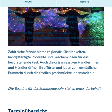
Vom 5. bis 7. Dezember 2025 öffnet der Weihnachtsmarkt in
Route
Website
Bad Lausick seine Pforten und sorgt für festliche Stimmung
im Kurort.
Der traditionelle Weihnachtsmarkt in Bad Lausick lädt im
festlich geschmückten Heilbad und Kneippkurort zu
stimmungsvollen Adventstagen ein. Auf dem Marktplatz
erwartet die Besucherinnen und Besucher ein
© Stadt Bad Lausick | KI-optimiert
abwechslungsreiches Bühnenprogramm mit musikalischer
Umrahmung, das für vorweihnachtliche Atmosphäre sorgt.
© Stadt Bad Lausick | KI-optimiert
Zahlreiche Stände bieten regionale Köstlichkeiten,
handgefertigte Produkte und Geschenkideen für das
bevorstehende Fest. Auch die ortsansässigen Händlerinnen
und Händler öffnen ihre Türen und laden zum gemütlichen
Bummeln durch die festlich geschmückte Innenstadt ein.
Die Termine für das kommende Jahr stehen unter Vorbehalt.
Terminübersicht