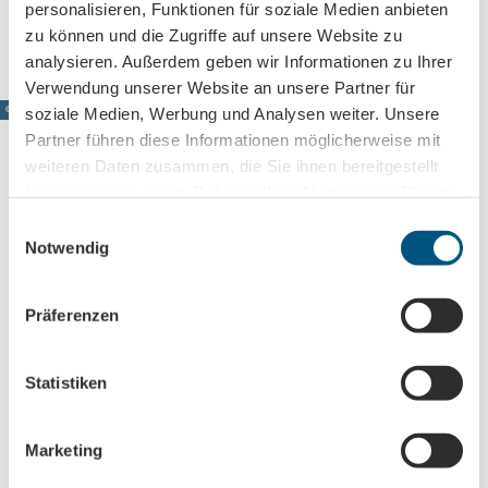
personalisieren, Funktionen für soziale Medien anbieten
Anreise mit öffentlichen Verkehrsmitteln
zu können und die Zugriffe auf unsere Website zu
analysieren. Außerdem geben wir Informationen zu Ihrer
Verwendung unserer Website an unsere Partner für
© www.pkfotografie.com, Philipp Kirschner
soziale Medien, Werbung und Analysen weiter. Unsere
Partner führen diese Informationen möglicherweise mit
weiteren Daten zusammen, die Sie ihnen bereitgestellt
haben oder die sie im Rahmen Ihrer Nutzung der Dienste
Leipzig direkt ins Postfach
gesammelt haben.
E
Notwendig
i
Jetzt unseren Newsletter abonnieren!
n
w
Präferenzen
i
Anmeldung für
l
B2B-Newsletter für Tourismuspartner
l
Statistiken
Trade-Newsletter (EN)
i
g
Informationen für Reiseveranstalter
Marketing
u
Veranstaltungstipps für die Region Leipzig
n