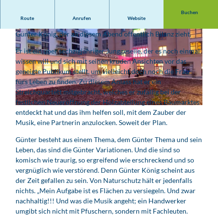
Buchen
Route
Anrufen
Website
In diesem Programm spielt Andreas Rebers den Fliesenleger
Günter König, der an diesem Abend öffentlich Bilanz zieht.
Er ist ein über sechzigjähriger Junggeselle, der es noch einmal
wissen will und sich mit seinen kruden Ansichten vor das
geneigte Publikum stellt, um vielleicht doch noch die Frau
fürs Leben zu finden. Zu diesem Anlass hat er ein
© Michael Ihle
Streichquartett mitgebracht, welches er zufällig bei der
festlichen Neueröffnung der Holzabteilung eines Baumarktes
© PR Haus Leipzig
entdeckt hat und das ihm helfen soll, mit dem Zauber der
Musik, eine Partnerin anzulocken. Soweit der Plan.
Günter besteht aus einem Thema, dem Günter Thema und sein
Leben, das sind die Günter Variationen. Und die sind so
komisch wie traurig, so ergreifend wie erschreckend und so
vergnüglich wie verstörend. Denn Günter König scheint aus
der Zeit gefallen zu sein. Von Naturschutz hält er jedenfalls
nichts. „Mein Aufgabe ist es Flächen zu versiegeln. Und zwar
nachhaltig!!! Und was die Musik angeht; ein Handwerker
umgibt sich nicht mit Pfuschern, sondern mit Fachleuten.