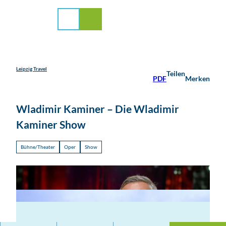
stadt Leipzig
Z
u
Suche
Menü
m
I
n
h
a
Leipzig Travel
Teilen
PDF
Merken
l
t
Wladimir Kaminer – Die Wladimir
Kaminer Show
Bühne/Theater
Oper
Show