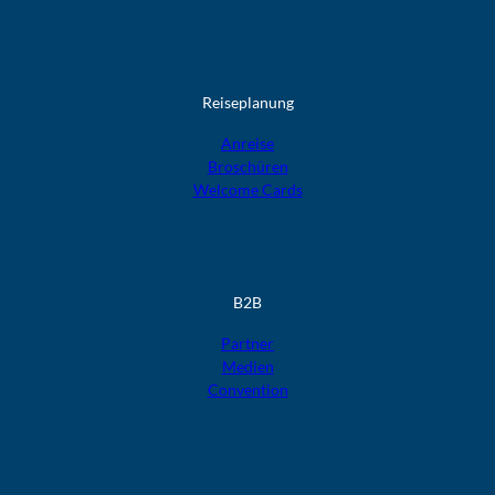
Reiseplanung
Anreise
Broschüren
Welcome Cards​​​​​​​
B2B
Partner
Medien
Convention
F
F
F
F
F
o
o
o
o
o