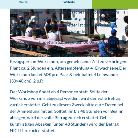
Route
Website
Hier könnt ihr Leinwände mit allem bemalen. Ihr könnt
spritzen, klecksen, werfen-hauptsache ihr habt Spaß beim
Ausprobieren. Es gibt Schutzkleidung, bitte trotzdem alte
Sachen anziehen! Bei gutem Wetter ist der Workshop
Outdoor, sonst Indoor auf dem Gelände.
Der Workshop findet am Samstag, den 08.08.2026 um 10 Uhr
© Susanne Köhler
in Schnaubinchens KreARTiv Lädchen in der Delitzscher
Straße 95 in 04129 Leipzig stattDer Kurs ist ein Kind +
© Susanne Köhler
Bezugsperson-Workshop, um gemeinsame Zeit zu verbringen.
Plant ca. 2 Stunden ein. Altersempfehlung 4- Erwachsene.Der
Workshop kostet 60€ pro Paar & beinhaltet 4 Leinwände
(30×40 cm), 2 p.P.
Der Workshop findet ab 4 Personen statt. Sollte der
Workshop von mir abgesagt werden, wird der volle Betrag
zurück erstattet. Gebt zu diesem Zweck bitte eure Daten bei
der Anmeldung mit an. Solltet ihr bis 48 Stunden vor Beginn
absagen, wird der volle Betrag zurück erstattet. Bei
kurzfristigen Absagen (unter 48 Stunden) wird der Betrag
NICHT zurück erstattet.