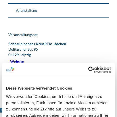
Veranstaltung
Veranstaltungsort
Schnaubinchens KreARTiv Lädchen
Delitzscher Str. 95
04129
Leipzig
Website
Facebook
Instagram
Anreise mit dem Auto
Diese Webseite verwendet Cookies
Anreise mit öffentlichen Verkehrsmitteln
Wir verwenden Cookies, um Inhalte und Anzeigen zu
personalisieren, Funktionen für soziale Medien anbieten
zu können und die Zugriffe auf unsere Website zu
© www.pkfotografie.com, Philipp Kirschner
analysieren. Außerdem geben wir Informationen zu Ihrer