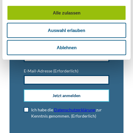
a
Vorname
u
Alle zulassen
s
w
Titel
Auswahl erlauben
a
h
l
Ablehnen
Anrede
E-Mail-Adresse
(Erforderlich)
Jetzt anmelden
Ich habe die
Datenschutzerklärung
zur
Kenntnis genommen.
(Erforderlich)