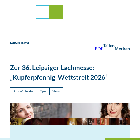
stadt Leipzig
Z
u
Suche
Menü
m
I
n
h
a
Leipzig Travel
Teilen
PDF
Merken
l
t
Zur 36. Leipziger Lachmesse:
„Kupferpfennig-Wettstreit 2026“
Bühne/Theater
Oper
Show