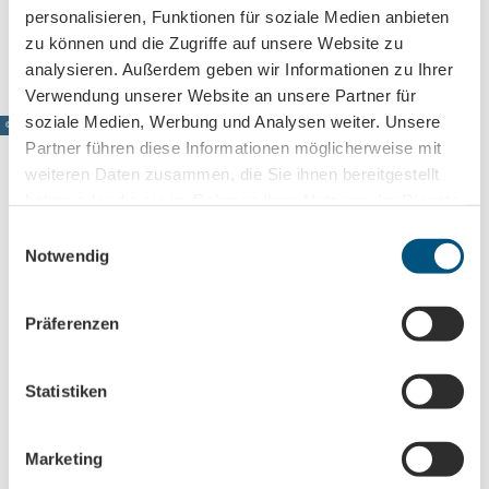
Anreise mit dem Auto
personalisieren, Funktionen für soziale Medien anbieten
Anreise mit öffentlichen Verkehrsmitteln
zu können und die Zugriffe auf unsere Website zu
analysieren. Außerdem geben wir Informationen zu Ihrer
Verwendung unserer Website an unsere Partner für
soziale Medien, Werbung und Analysen weiter. Unsere
© www.pkfotografie.com, Philipp Kirschner
Partner führen diese Informationen möglicherweise mit
weiteren Daten zusammen, die Sie ihnen bereitgestellt
haben oder die sie im Rahmen Ihrer Nutzung der Dienste
gesammelt haben.
Leipzig direkt ins Postfach
E
Notwendig
i
Jetzt unseren Newsletter abonnieren!
n
w
Präferenzen
i
Anmeldung für
l
l
Statistiken
B2B-Newsletter für Tourismuspartner
i
Trade-Newsletter (EN)
g
Informationen für Reiseveranstalter
Marketing
u
Veranstaltungstipps für die Region Leipzig