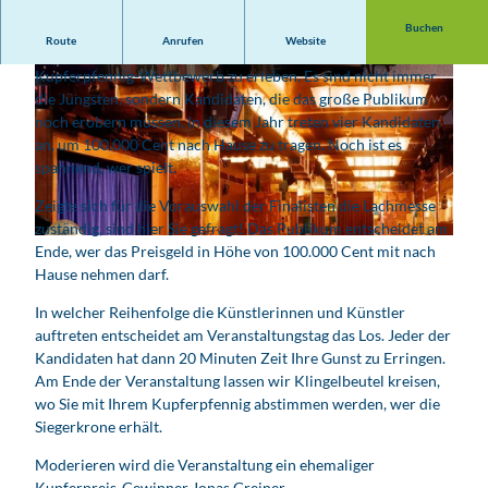
Buchen
Route
Anrufen
Website
Die Vertreter der heiteren Disziplinen sind beim
Kupferpfennig-Wettbewerb zu erleben. Es sind nicht immer
die Jüngsten, sondern Kandidaten, die das große Publikum
noch erobern müssen. In diesem Jahr treten vier Kandidaten
an, um 100.000 Cent nach Hause zu tragen. Noch ist es
spannend, wer spielt.
© Lachmesse e. V.
Zeigte sich für die Vorauswahl der Finalisten die Lachmesse
zuständig, sind hier Sie gefragt! Das Publikum entscheidet am
© Academixer
Ende, wer das Preisgeld in Höhe von 100.000 Cent mit nach
Hause nehmen darf.
In welcher Reihenfolge die Künstlerinnen und Künstler
auftreten entscheidet am Veranstaltungstag das Los. Jeder der
Kandidaten hat dann 20 Minuten Zeit Ihre Gunst zu Erringen.
Am Ende der Veranstaltung lassen wir Klingelbeutel kreisen,
wo Sie mit Ihrem Kupferpfennig abstimmen werden, wer die
Siegerkrone erhält.
Moderieren wird die Veranstaltung ein ehemaliger
Kupferpreis-Gewinner Jonas Greiner.