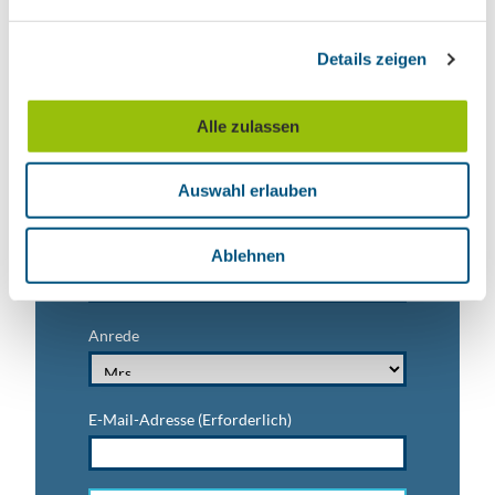
n
Ausflugstipps für Leipzig & Region
g
Details zeigen
s
Nachname
a
u
Alle zulassen
s
w
Vorname
Auswahl erlauben
a
h
l
Titel
Ablehnen
Anrede
E-Mail-Adresse
(Erforderlich)