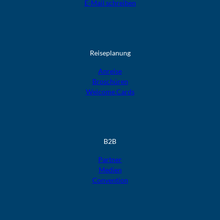
E-Mail schreiben
Reiseplanung
Anreise
Broschüren
Welcome Cards​​​​​​​
B2B
Partner
Medien
Convention
F
F
F
F
F