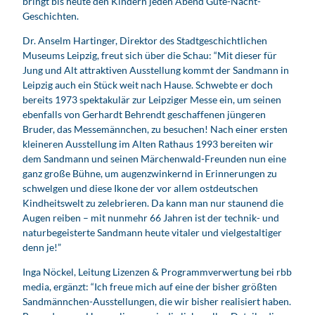
bringt bis heute den Kindern jeden Abend Gute-Nacht-
Geschichten.
Dr. Anselm Hartinger, Direktor des Stadtgeschichtlichen
Museums Leipzig, freut sich über die Schau: “Mit dieser für
Jung und Alt attraktiven Ausstellung kommt der Sandmann in
Leipzig auch ein Stück weit nach Hause. Schwebte er doch
bereits 1973 spektakulär zur Leipziger Messe ein, um seinen
ebenfalls von Gerhardt Behrendt geschaffenen jüngeren
Bruder, das Messemännchen, zu besuchen! Nach einer ersten
kleineren Ausstellung im Alten Rathaus 1993 bereiten wir
dem Sandmann und seinen Märchenwald-Freunden nun eine
ganz große Bühne, um augenzwinkernd in Erinnerungen zu
schwelgen und diese Ikone der vor allem ostdeutschen
Kindheitswelt zu zelebrieren. Da kann man nur staunend die
Augen reiben – mit nunmehr 66 Jahren ist der technik- und
naturbegeisterte Sandmann heute vitaler und vielgestaltiger
denn je!”
Inga Nöckel, Leitung Lizenzen & Programmverwertung bei rbb
media, ergänzt: “Ich freue mich auf eine der bisher größten
Sandmännchen-Ausstellungen, die wir bisher realisiert haben.