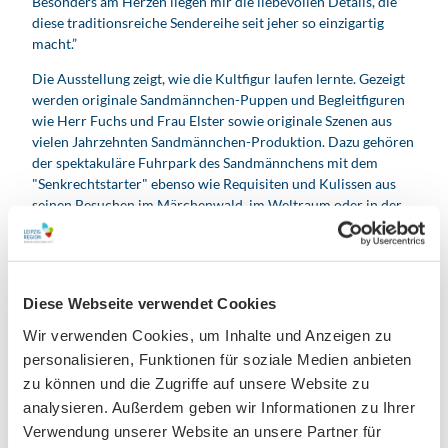
Besonders am Herzen liegen mir die liebevollen Details, die
diese traditionsreiche Sendereihe seit jeher so einzigartig
macht.”
Die Ausstellung zeigt, wie die Kultfigur laufen lernte. Gezeigt
werden originale Sandmännchen-Puppen und Begleitfiguren
wie Herr Fuchs und Frau Elster sowie originale Szenen aus
vielen Jahrzehnten Sandmännchen-Produktion. Dazu gehören
der spektakuläre Fuhrpark des Sandmännchens mit dem
"Senkrechtstarter" ebenso wie Requisiten und Kulissen aus
seinen Besuchen im Märchenwald, im Weltraum oder in der
Messestadt Leipzig. Eine Auswahl an dazu passenden
Sandmännchen-Folgen ist zu sehen. Außerdem gibt es
Mitmachaktionen und interaktive Bereiche für Kinder.
Die Ausstellung "Unser Sandmännchen in Leipzig" verbindet
Diese Webseite verwendet Cookies
Generationen: Sie lässt Kinder staunen und lädt Eltern und
Wir verwenden Cookies, um Inhalte und Anzeigen zu
Großeltern dazu ein, in Erinnerungen zu schwelgen. Die
personalisieren, Funktionen für soziale Medien anbieten
repräsentative Schau wird durch ein vielseitiges
zu können und die Zugriffe auf unsere Website zu
Veranstaltungsprogramm ergänzt. Sie ist Dienstag bis Sonntag
analysieren. Außerdem geben wir Informationen zu Ihrer
und an Feiertagen von 10 bis 18 Uhr geöffnet. Der Eintritt
beträgt 8 Euro. Kinder und Jugendliche bis 18 Jahre können
Verwendung unserer Website an unsere Partner für