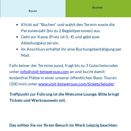
Buchen
Route
So könnt ihr euch anmelden:
Klickt auf "Buchen" und wählt den Termin sowie die
Personenzahl (bis zu 2 Begleitpersonen) aus.
Geht zur Kasse (Preis ist 0,- €) und gebt euer
Abteilungskürzel ein.
Im Anschluss erhaltet ihr eine Buchungsbestätigung per
Mail.
Falls keiner der Termine passt, fragt bis zu 3 Gutscheincodes
unter
info@visit-bmwgroup.com
an und bucht damit
kostenfrei Plätze in einer unserer öffentlichen Basic Touren
(100 min) unter
www.visit-bmwgroup.com/tickets/leipzig/
Treffpunkt zur Führung ist die Welcome Lounge. Bitte bringt
Tickets und Werksausweis mit.
Das sollten Sie vor Ihrem Besuch im Werk Leipzig beachten: