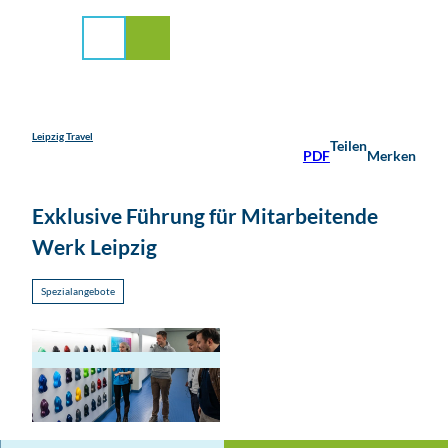
stadt Leipzig
Z
u
Suche
Menü
m
I
n
h
a
Leipzig Travel
Teilen
PDF
Merken
l
t
Exklusive Führung für Mitarbeitende
Werk Leipzig
Spezialangebote