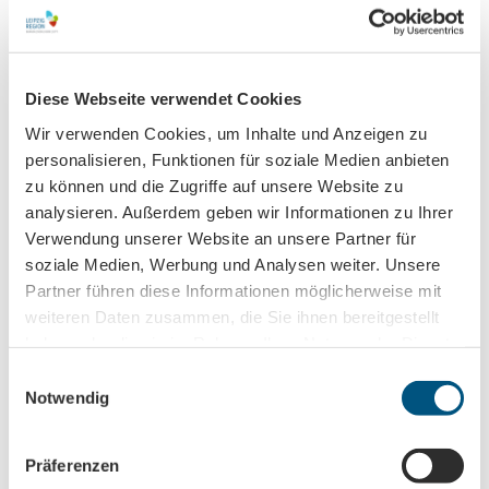
Bemerkungen
Diese Webseite verwendet Cookies
Wir verwenden Cookies, um Inhalte und Anzeigen zu
Datenschutz und Reisebedingungen
(Erforderlich)
personalisieren, Funktionen für soziale Medien anbieten
Ja, ich bin mit den
Datenschutzbestimmungen
und
zu können und die Zugriffe auf unsere Website zu
Reisebedingungen
einverstanden.
analysieren. Außerdem geben wir Informationen zu Ihrer
Verwendung unserer Website an unsere Partner für
soziale Medien, Werbung und Analysen weiter. Unsere
Absenden
Partner führen diese Informationen möglicherweise mit
weiteren Daten zusammen, die Sie ihnen bereitgestellt
haben oder die sie im Rahmen Ihrer Nutzung der Dienste
gesammelt haben.
E
Terminübersicht
Notwendig
i
n
w
Präferenzen
i