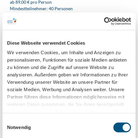
ab 89,00 € pro Person
Mindestteilnehmer: 40 Personen
Kleinere Gruppengrößen auf Anfrage und gegen Aufpreis
möglich
Die Pauschale ist ab 1 Person buchbar. Alle Leistungen
werden in deutscher Sprache erbracht.
Diese Webseite verwendet Cookies
Die Pauschale ist im Allgemeinen für Personen mit
Wir verwenden Cookies, um Inhalte und Anzeigen zu
eingeschränkter Mobilität nicht geeignet. Nähere
personalisieren, Funktionen für soziale Medien anbieten
Informationen geben wir Ihnen gern.
Für deutsche Staatsangehörige gelten die aktuellen
zu können und die Zugriffe auf unsere Website zu
Ausweisdokumente. Alle anderen Personen beachten bitte die
analysieren. Außerdem geben wir Informationen zu Ihrer
jeweiligen Pass- und Visafristen. Hierzu erteilt Ihnen Ihre
Verwendung unserer Website an unsere Partner für
Botschaft gern Auskunft.
soziale Medien, Werbung und Analysen weiter. Unsere
In unseren
Reisebedingungen
finden Sie die
Partner führen diese Informationen möglicherweise mit
Stornierungsrichtlinien. Wir empfehlen den Abschluss einer
weiteren Daten zusammen, die Sie ihnen bereitgestellt
Reiserücktrittsversicherung.
haben oder die sie im Rahmen Ihrer Nutzung der Dienste
gesammelt haben.
E
Personen
Notwendig
i
n