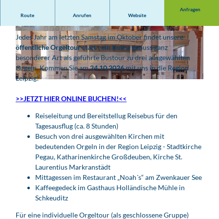
Anfragen
Route
Anrufen
Website
Tagesausflug: Geführte Bustour zu den Orgeln der Region
© LTM | Sara Höhne
© Andreas Schmidt
Jedes Jahr am letzten Samstag im Oktober findet unsere
öffentliche Orgeltour
statt - ein Kulturgenuss ganz
besonderer Art als geführte Bustour zu drei ausgewählten
Orgeln. Kommen Sie am
24.10.2026
mit uns in die Region
Leipzig!
© Hoyer/punctum |
CC-BY
>>JETZT HIER ONLINE BUCHEN!<<
Reiseleitung und Bereitstellug Reisebus für den
Tagesausflug (ca. 8 Stunden)
Besuch von drei ausgewählten Kirchen mit
bedeutenden Orgeln in der Region Leipzig - Stadtkirche
Pegau, Katharinenkirche Großdeuben, Kirche St.
Laurentius Markranstädt
Mittagessen im Restaurant „Noah´s“ am Zwenkauer See
Kaffeegedeck im Gasthaus Holländische Mühle in
Schkeuditz
Für eine individuelle Orgeltour (als geschlossene Gruppe)