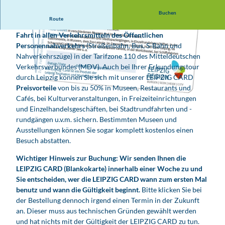
Buchen
Route
Mit der
Leipzig Card 3-Tagesgruppenkarte
genießen Sie
freie
Fahrt in allen Verkehrsmitteln des Öffentlichen
Personennahverkehrs
(Straßenbahn, Bus, S-Bahn und
Nahverkehrszüge) in der Tarifzone 110 des Mitteldeutschen
Verkehrsverbundes (MDV). Auch bei Ihrer Erkundungstour
durch Leipzig können Sie sich mit unserer LEIPZIG CARD
Preisvorteile
von bis zu 50% in Museen, Restaurants und
Cafés, bei Kulturveranstaltungen, in Freizeiteinrichtungen
und Einzelhandelsgeschäften, bei Stadtrundfahrten und -
rundgängen u.v.m. sichern. Bestimmten Museen und
Ausstellungen können Sie sogar komplett kostenlos einen
Besuch abstatten.
Wichtiger Hinweis zur Buchung: Wir senden Ihnen die
LEIPZIG CARD (Blankokarte) innerhalb einer Woche zu und
Sie entscheiden, wer die LEIPZIG CARD wann zum ersten Mal
benutz und wann die Gültigkeit beginnt.
Bitte klicken Sie bei
der Bestellung dennoch irgend einen Termin in der Zukunft
an. Dieser muss aus technischen Gründen gewählt werden
und hat nichts mit der Gültigkeit der LEIPZIG CARD zu tun.