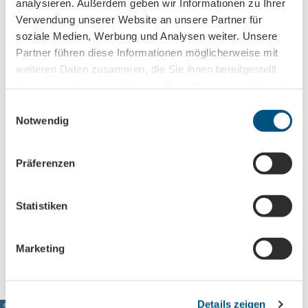
analysieren. Außerdem geben wir Informationen zu Ihrer
Verwendung unserer Website an unsere Partner für
soziale Medien, Werbung und Analysen weiter. Unsere
Partner führen diese Informationen möglicherweise mit
weiteren Daten zusammen, die Sie ihnen bereitgestellt
Gut zu wissen
haben oder die sie im Rahmen Ihrer Nutzung der Dienste
gesammelt haben.
E
Notwendig
Kategorien
i
n
Spezialangebote
w
Präferenzen
i
Kontaktdaten
l
l
Statistiken
04
Leipzig
i
Anreise mit dem Auto
g
Anreise mit öffentlichen Verkehrsmitteln
Marketing
u
n
g
Details zeigen
s
© www.pkfotografie.com, Philipp Kirschner