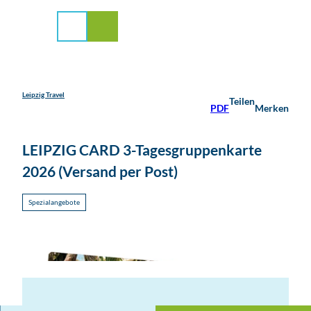
stadt Leipzig
Z
u
Suche
Menü
m
I
n
h
a
Leipzig Travel
Teilen
PDF
Merken
l
t
LEIPZIG CARD 3-Tagesgruppenkarte
2026 (Versand per Post)
Spezialangebote