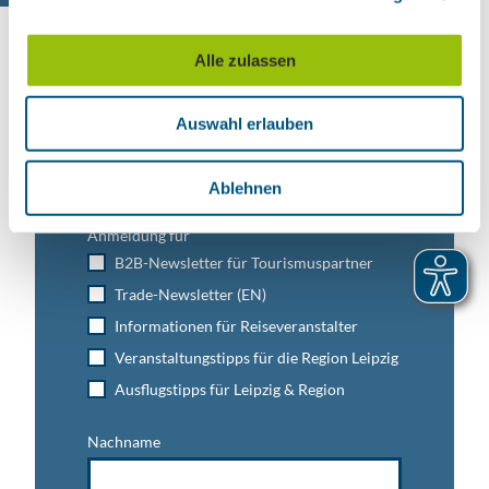
a
u
Alle zulassen
s
w
Leipzig direkt ins Postfach
Auswahl erlauben
a
Jetzt unseren Newsletter abonnieren!
h
l
Ablehnen
Anmeldung für
B2B-Newsletter für Tourismuspartner
Trade-Newsletter (EN)
Informationen für Reiseveranstalter
Veranstaltungstipps für die Region Leipzig
Ausflugstipps für Leipzig & Region
Nachname