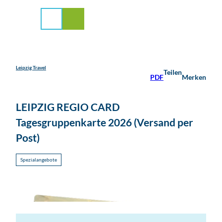
stadt Leipzig
Z
u
Suche
Menü
m
I
n
h
a
Leipzig Travel
Teilen
PDF
Merken
l
t
LEIPZIG REGIO CARD
Tagesgruppenkarte 2026 (Versand per
Post)
Spezialangebote