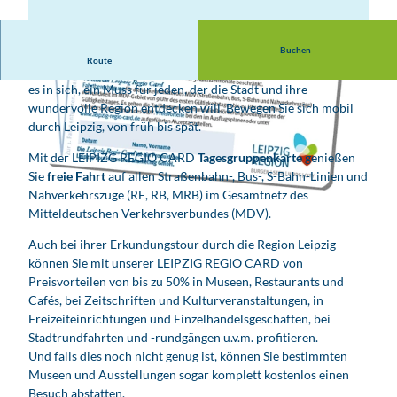
Buchen
Route
Auch die Region Leipzig hat seine Welcome Card, und die hat
es in sich, ein Muss für jeden, der die Stadt und ihre
wundervolle Region entdecken will. Bewegen Sie sich mobil
durch Leipzig, von früh bis spät.
Mit der LEIPIZG REGIO CARD
Tagesgruppenkarte
genießen
Sie
freie Fahrt
auf allen Straßenbahn-, Bus-, S-Bahn-Linien und
Nahverkehrszüge (RE, RB, MRB) im Gesamtnetz des
Mitteldeutschen Verkehrsverbundes (MDV).
Auch bei ihrer Erkundungstour durch die Region Leipzig
können Sie mit unserer LEIPZIG REGIO CARD von
Preisvorteilen von bis zu 50% in Museen, Restaurants und
Cafés, bei Zeitschriften und Kulturveranstaltungen, in
Freizeiteinrichtungen und Einzelhandelsgeschäften, bei
Stadtrundfahrten und -rundgängen u.v.m. profitieren.
Und falls dies noch nicht genug ist, können Sie bestimmten
Museen und Ausstellungen sogar komplett kostenlos einen
Besuch abstatten.