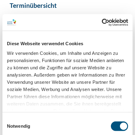
Terminübersicht
Gut zu wissen
Diese Webseite verwendet Cookies
Wir verwenden Cookies, um Inhalte und Anzeigen zu
Kategorien
personalisieren, Funktionen für soziale Medien anbieten
zu können und die Zugriffe auf unsere Website zu
Spezialangebote
analysieren. Außerdem geben wir Informationen zu Ihrer
Verwendung unserer Website an unsere Partner für
Kontaktdaten
soziale Medien, Werbung und Analysen weiter. Unsere
Partner führen diese Informationen möglicherweise mit
BMW-Allee 1
weiteren Daten zusammen, die Sie ihnen bereitgestellt
04349
Leipzig
haben oder die sie im Rahmen Ihrer Nutzung der Dienste
Anreise mit dem Auto
gesammelt haben.
E
Anreise mit öffentlichen Verkehrsmitteln
Notwendig
i
n