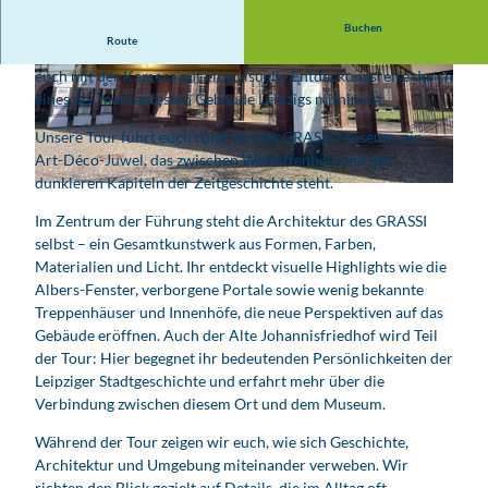
Buchen
Route
Erlebt eine Führung, die nicht nur Architektur zeigt, sondern
euch mit der Kamera auf eine visuelle Entdeckungsreise durch
eines der markantesten Gebäude Leipzigs mitnimmt.
Unsere Tour führt euch rund um das GRASSI Museum, ein
Art-Déco-Juwel, das zwischen Weltoffenheit und den
dunkleren Kapiteln der Zeitgeschichte steht.
Im Zentrum der Führung steht die Architektur des GRASSI
selbst – ein Gesamtkunstwerk aus Formen, Farben,
Materialien und Licht. Ihr entdeckt visuelle Highlights wie die
Albers-Fenster, verborgene Portale sowie wenig bekannte
Treppenhäuser und Innenhöfe, die neue Perspektiven auf das
Gebäude eröffnen. Auch der Alte Johannisfriedhof wird Teil
der Tour: Hier begegnet ihr bedeutenden Persönlichkeiten der
Leipziger Stadtgeschichte und erfahrt mehr über die
Verbindung zwischen diesem Ort und dem Museum.
Während der Tour zeigen wir euch, wie sich Geschichte,
Architektur und Umgebung miteinander verweben. Wir
richten den Blick gezielt auf Details, die im Alltag oft