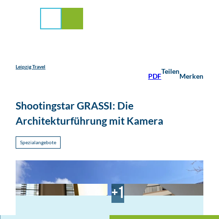
stadt Leipzig
Z
u
Suche
Menü
m
I
n
h
a
Leipzig Travel
Teilen
PDF
Merken
l
t
Shootingstar GRASSI: Die
Architekturführung mit Kamera
Spezialangebote