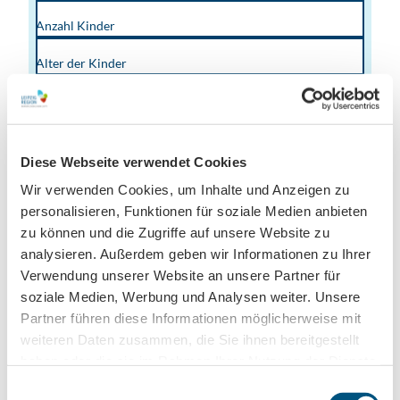
Anzahl Kinder
Alter der Kinder
Anzahl Doppelzimmer
Bitte mit Komma getrennt für jedes Kind angeben.
Anzahl Einzelzimmer
Diese Webseite verwendet Cookies
Bemerkungen
Wir verwenden Cookies, um Inhalte und Anzeigen zu
personalisieren, Funktionen für soziale Medien anbieten
zu können und die Zugriffe auf unsere Website zu
analysieren. Außerdem geben wir Informationen zu Ihrer
Verwendung unserer Website an unsere Partner für
Datenschutz und Reisebedingungen
(Erforderlich)
soziale Medien, Werbung und Analysen weiter. Unsere
Ja, ich bin mit den
Datenschutzbestimmungen
und
Partner führen diese Informationen möglicherweise mit
Reisebedingungen
einverstanden.
weiteren Daten zusammen, die Sie ihnen bereitgestellt
haben oder die sie im Rahmen Ihrer Nutzung der Dienste
Absenden
gesammelt haben.
E