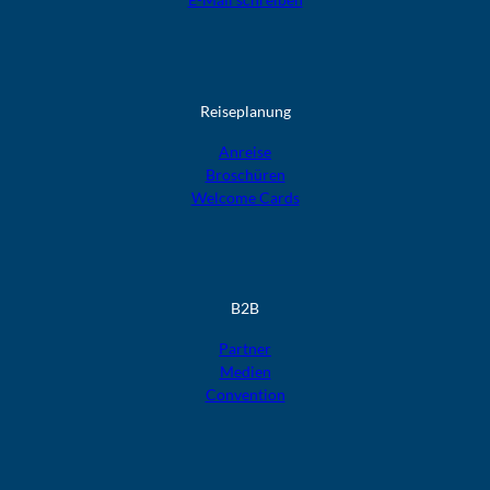
Reiseplanung
Anreise
Broschüren
Welcome Cards​​​​​​​
B2B
Partner
Medien
Convention
F
F
F
F
F