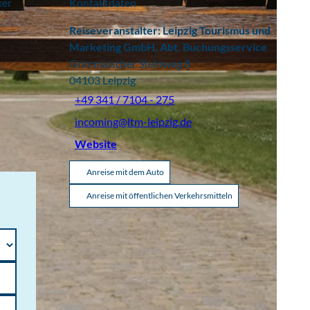
ker
Kontaktdaten
Reiseveranstalter: Leipzig Tourismus und
Marketing GmbH, Abt. Buchungsservice
Grimmaischer Steinweg 8
04103
Leipzig
+49 341 / 7104 - 275
incoming@ltm-leipzig.de
Website
Anreise mit dem Auto
Anreise mit öffentlichen Verkehrsmitteln