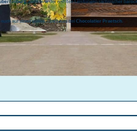
ubertusburg
, stellt eine der reifsten Leistungen sächsischer baroc
t euch auf einen süßen Abschluss bei
Chocolatier Praetsch
.
© www.leipzig.travel, Andreas Schmidt | KI-optimiert