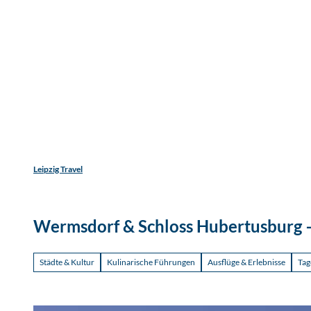
Jetzt
Z
Unterkunftsart
Erwachsene
Kinder
u
m
Entdecken
Erleben
Reisen
I
n
h
a
l
t
Leipzig Travel
Wermsdorf & Schloss Hubertusburg –
Städte & Kultur
Kulinarische Führungen
Ausflüge & Erlebnisse
Tag