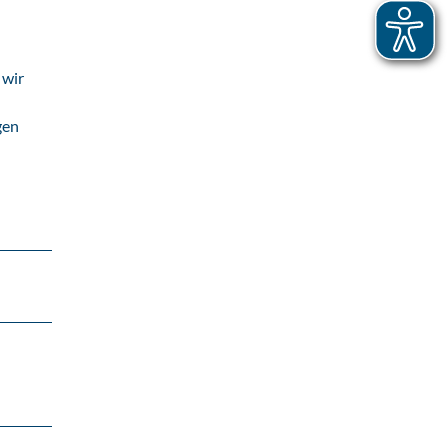
 wir
gen