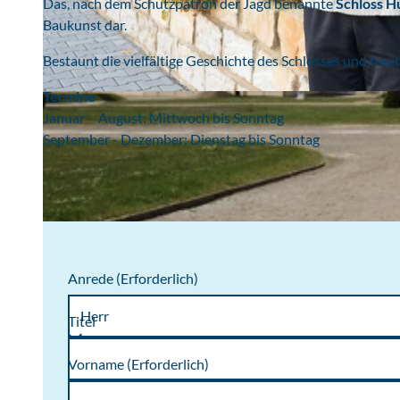
Das, nach dem Schutzpatron der Jagd benannte
Schloss H
Baukunst dar.
Bestaunt die vielfältige Geschichte des Schlosses und freu
Termine
© www.praetsch.de, Chocolatier Praetsch | KI-optimiert
Januar - August: Mittwoch bis Sonntag
September - Dezember: Dienstag bis Sonntag
Anrede
(Erforderlich)
Titel
Vorname
(Erforderlich)