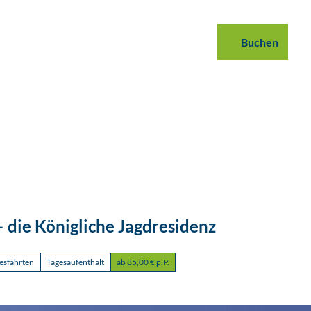
 buchen
B2B
Podcast
Blog
Buchen
Suche
 die Königliche Jagdresidenz
esfahrten
Tagesaufenthalt
ab 85,00 € p.P.