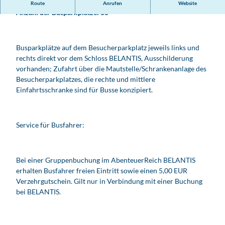
Parken am Freizeitpark BELANTIS
Route
Anrufen
Website
Anzahl der Busparkplätze: 80
Busparkplätze auf dem Besucherparkplatz jeweils links und
rechts direkt vor dem Schloss BELANTIS, Ausschilderung
vorhanden; Zufahrt über die Mautstelle/Schrankenanlage des
Besucherparkplatzes, die rechte und mittlere
Einfahrtsschranke sind für Busse konzipiert.
Service für Busfahrer:
Bei einer Gruppenbuchung im AbenteuerReich BELANTIS
erhalten Busfahrer freien Eintritt sowie einen 5,00 EUR
Verzehrgutschein. Gilt nur in Verbindung mit einer Buchung
bei BELANTIS.