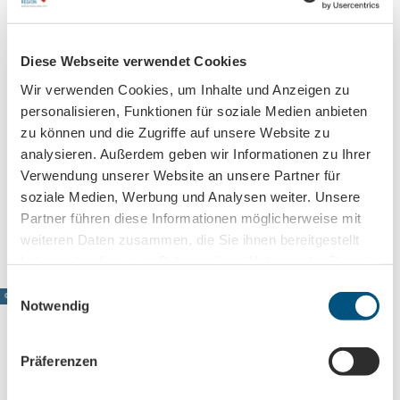
Kontaktdaten
Diese Webseite verwendet Cookies
Zur Weißen Mark 1
04249
Leipzig
Wir verwenden Cookies, um Inhalte und Anzeigen zu
personalisieren, Funktionen für soziale Medien anbieten
+49 341 9103 3333
zu können und die Zugriffe auf unsere Website zu
online@belantis.de
analysieren. Außerdem geben wir Informationen zu Ihrer
Website
Verwendung unserer Website an unsere Partner für
soziale Medien, Werbung und Analysen weiter. Unsere
Anreise mit dem Auto
Partner führen diese Informationen möglicherweise mit
Anreise mit öffentlichen Verkehrsmitteln
weiteren Daten zusammen, die Sie ihnen bereitgestellt
haben oder die sie im Rahmen Ihrer Nutzung der Dienste
gesammelt haben.
E
© www.pkfotografie.com, Philipp Kirschner
Notwendig
i
n
w
Präferenzen
i
Leipzig direkt ins Postfach
l