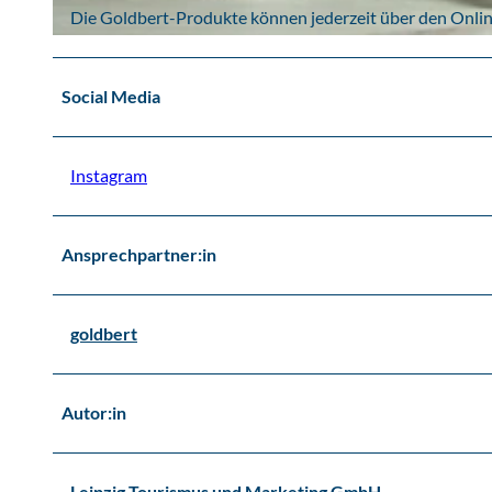
Die Goldbert-Produkte können jederzeit über den Onli
© www.palmendieb.design, Sarah Gaus | KI-optimiert
Social Media
Instagram
Ansprechpartner:in
goldbert
Autor:in
Leipzig Tourismus und Marketing GmbH