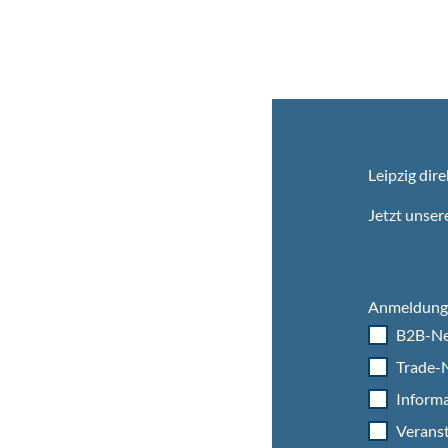
Leipzig dire
Jetzt unser
Anmeldung 
B2B-Ne
Trade-N
Informa
Veranst