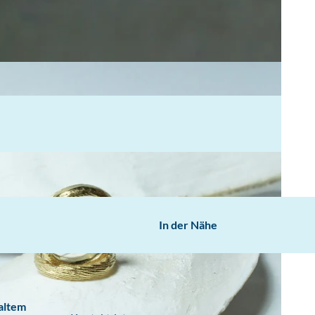
In der Nähe
altem