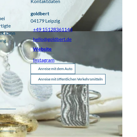
Kontaktdaten
goldbert
bei
04179
Leipzig
rtigte
+49 15128361144
ick kann
hello@goldbert.de
ung
Website
Instagram
Anreise mit dem Auto
Anreise mit öffentlichen Verkehrsmitteln