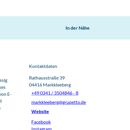
In der Nähe
Kontaktdaten
Rathausstraße 39
ssig
04416
Markkleeberg
kes
+49 0341 / 3504846 - 8
von E-
l
markkleeberg@grupetto.de
e
Website
Facebook
Instagram