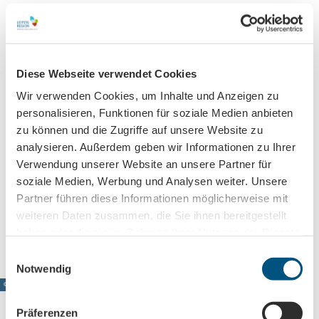
Sehenswertes
Diese Webseite verwendet Cookies
Kontaktdaten
Wir verwenden Cookies, um Inhalte und Anzeigen zu
Hainweg
personalisieren, Funktionen für soziale Medien anbieten
04575
Neukieritzsch
zu können und die Zugriffe auf unsere Website zu
+49 (0)3433 2606000
analysieren. Außerdem geben wir Informationen zu Ihrer
hainersee@leipzigseen.de
Verwendung unserer Website an unsere Partner für
soziale Medien, Werbung und Analysen weiter. Unsere
Website
Partner führen diese Informationen möglicherweise mit
Anreise mit dem Auto
weiteren Daten zusammen, die Sie ihnen bereitgestellt
Anreise mit öffentlichen Verkehrsmitteln
haben oder die sie im Rahmen Ihrer Nutzung der Dienste
gesammelt haben.
E
Notwendig
i
© www.pkfotografie.com, Philipp Kirschner
n
w
Präferenzen