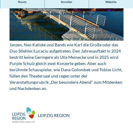
Das Hafentheater HAIN erstrahlt als neues Highlight direkt
Route
Anrufen
Website
am Ufer des Hainer Sees und lädt seit 2024 zu
verschiedensten Konzerten, Lesungen, Tanz- oder auch
© Torsten Thomä, LEIPZIG REGION
© Torsten Thomä, LEIPZIG REGION, Picasa
Kleinkunstabenden ein.
Am diesem Veranstaltungsort finden regelmäßig Konzerte mit
regionalen und national bekannten Musikern statt. In der
Konzertreihe „PERLEN am Hainer See“ sind u.a. Alexandra
© Torsten Thomä, LEIPZIG REGION
Janzen, Neo Kaliske und Bands wie Karl die Große oder das
Duo Stiehler/Lucaciu aufgetreten. Den Jahresauftakt in 2024
bestritt keine Geringere als Ulla Meinecke und in 2025 wird
Purple Schulz gleich zwei Konzerte geben. Aber auch
berühmte Schauspieler, wie Dana Golombek und Tobias Licht,
füllen den Theatersaal und regen unter der
Veranstaltungsrubrik „Der besondere Abend“ zum Mitdenken
und Nachdenken an.
LEIPZIG REGION