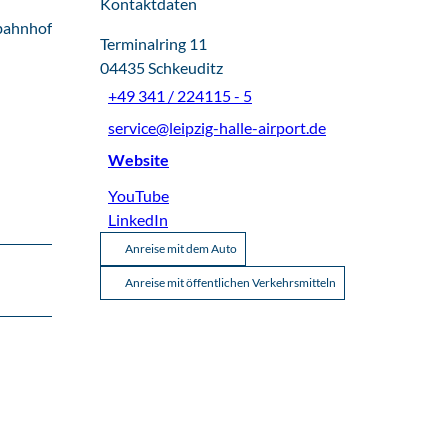
Kontaktdaten
tbahnhof
Terminalring 11
04435
Schkeuditz
+49 341 / 224115 - 5
service@leipzig-halle-airport.de
Website
YouTube
LinkedIn
Anreise mit dem Auto
Anreise mit öffentlichen Verkehrsmitteln