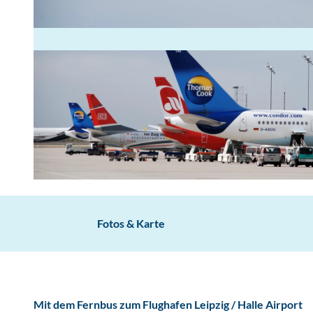
F
l
u
Fotos & Karte
g
h
a
f
Mit dem Fernbus zum Flughafen Leipzig / Halle Airport
e