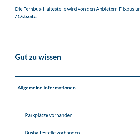
n
Die Fernbus-Haltestelle wird von den Anbietern Flixbus u
L
/ Ostseite.
e
i
p
z
i
Gut zu wissen
g
H
a
l
l
Allgemeine Informationen
e
L
E
Parkplätze vorhanden
J
-
A
Bushaltestelle vorhanden
n