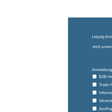
Leipzig dire
Jetzt unser
Anmeldung 
B2B-Ne
Trade-N
Informa
Veranst
Ausflug