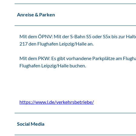
r
e
Anreise & Parken
i
s
e
Mit dem ÖPNV: Mit der S-Bahn S5 oder S5x bis zur Halte
n
217 den Flughafen Leipzig/Halle an.
a
c
Mit dem PKW: Es gibt vorhandene Parkplätze am Flughaf
h
Flughafen Leipzig/Halle buchen.
L
e
i
p
z
https://www.l.de/verkehrsbetriebe/
i
g
Social Media