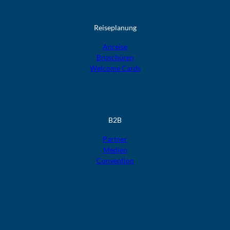
Reiseplanung
Anreise
Broschüren
Welcome Cards​​​​​​​
B2B
Partner
Medien
Convention
F
F
F
F
F
o
o
o
o
o
l
l
l
l
l
g
g
g
g
g