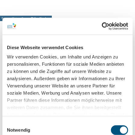
© www.pkfotografie.com, Philipp Kirschner
Leipzig direkt ins Postfach
Diese Webseite verwendet Cookies
Wir verwenden Cookies, um Inhalte und Anzeigen zu
Jetzt unseren Newsletter abonnieren!
personalisieren, Funktionen für soziale Medien anbieten
zu können und die Zugriffe auf unsere Website zu
analysieren. Außerdem geben wir Informationen zu Ihrer
Anmeldung für
Verwendung unserer Website an unsere Partner für
B2B-Newsletter für Tourismuspartner
soziale Medien, Werbung und Analysen weiter. Unsere
Partner führen diese Informationen möglicherweise mit
Trade-Newsletter (EN)
weiteren Daten zusammen, die Sie ihnen bereitgestellt
Informationen für Reiseveranstalter
haben oder die sie im Rahmen Ihrer Nutzung der Dienste
Veranstaltungstipps für die Region Leipzig
gesammelt haben.
E
Ausflugstipps für Leipzig & Region
Notwendig
i