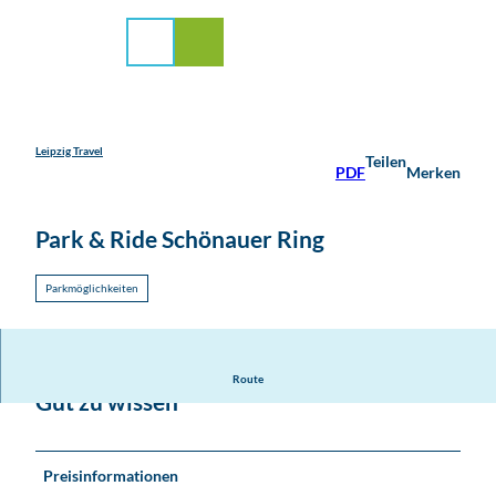
stadt Leipzig
Z
u
Suche
Menü
m
I
n
h
a
Leipzig Travel
Teilen
PDF
Merken
l
t
Park & Ride Schönauer Ring
Parkmöglichkeiten
Route
Gut zu wissen
Preisinformationen