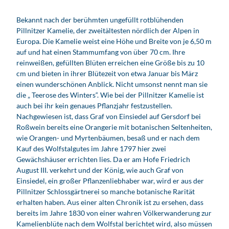
Bekannt nach der berühmten ungefüllt rotblühenden
Pillnitzer Kamelie, der zweitältesten nördlich der Alpen in
Europa. Die Kamelie weist eine Höhe und Breite von je 6,50 m
auf und hat einen Stammumfang von über 70 cm. Ihre
reinweißen, gefüllten Blüten erreichen eine Größe bis zu 10
cm und bieten in ihrer Blütezeit von etwa Januar bis März
einen wunderschönen Anblick. Nicht umsonst nennt man sie
die „ Teerose des Winters“. Wie bei der Pillnitzer Kamelie ist
auch bei ihr kein genaues Pflanzjahr festzustellen.
Nachgewiesen ist, dass Graf von Einsiedel auf Gersdorf bei
Roßwein bereits eine Orangerie mit botanischen Seltenheiten,
wie Orangen- und Myrtenbäumen, besaß und er nach dem
Kauf des Wolfstalgutes im Jahre 1797 hier zwei
Gewächshäuser errichten lies. Da er am Hofe Friedrich
August III. verkehrt und der König, wie auch Graf von
Einsiedel, ein großer Pflanzenliebhaber war, wird er aus der
Pillnitzer Schlossgärtnerei so manche botanische Rarität
erhalten haben. Aus einer alten Chronik ist zu ersehen, dass
bereits im Jahre 1830 von einer wahren Völkerwanderung zur
Kamelienblüte nach dem Wolfstal berichtet wird, also müssen