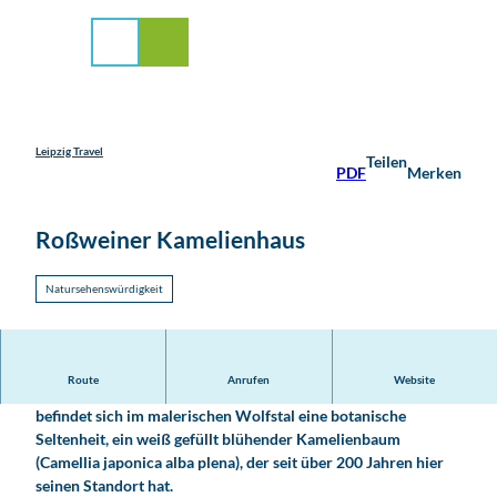
stadt Leipzig
Z
u
Suche
Menü
m
I
n
h
a
Leipzig Travel
Teilen
PDF
Merken
l
t
Roßweiner Kamelienhaus
Natursehenswürdigkeit
Route
Anrufen
Website
Vor den Toren der Stadt Roßwein an der Freiberger Mulde
befindet sich im malerischen Wolfstal eine botanische
Seltenheit, ein weiß gefüllt blühender Kamelienbaum
(Camellia japonica alba plena), der seit über 200 Jahren hier
seinen Standort hat.