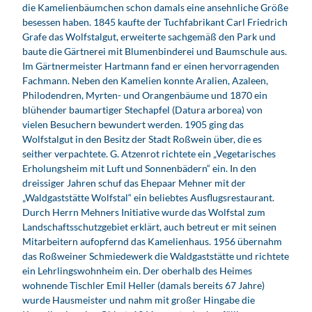
die Kamelienbäumchen schon damals eine ansehnliche Größe
besessen haben. 1845 kaufte der Tuchfabrikant Carl Friedrich
Grafe das Wolfstalgut, erweiterte sachgemäß den Park und
baute die Gärtnerei mit Blumenbinderei und Baumschule aus.
Im Gärtnermeister Hartmann fand er einen hervorragenden
Fachmann. Neben den Kamelien konnte Aralien, Azaleen,
Philodendren, Myrten- und Orangenbäume und 1870 ein
blühender baumartiger Stechapfel (Datura arborea) von
vielen Besuchern bewundert werden. 1905 ging das
Wolfstalgut in den Besitz der Stadt Roßwein über, die es
seither verpachtete. G. Atzenrot richtete ein „Vegetarisches
Erholungsheim mit Luft und Sonnenbädern“ ein. In den
dreissiger Jahren schuf das Ehepaar Mehner mit der
„Waldgaststätte Wolfstal“ ein beliebtes Ausflugsrestaurant.
Durch Herrn Mehners Initiative wurde das Wolfstal zum
Landschaftsschutzgebiet erklärt, auch betreut er mit seinen
Mitarbeitern aufopfernd das Kamelienhaus. 1956 übernahm
das Roßweiner Schmiedewerk die Waldgaststätte und richtete
ein Lehrlingswohnheim ein. Der oberhalb des Heimes
wohnende Tischler Emil Heller (damals bereits 67 Jahre)
wurde Hausmeister und nahm mit großer Hingabe die