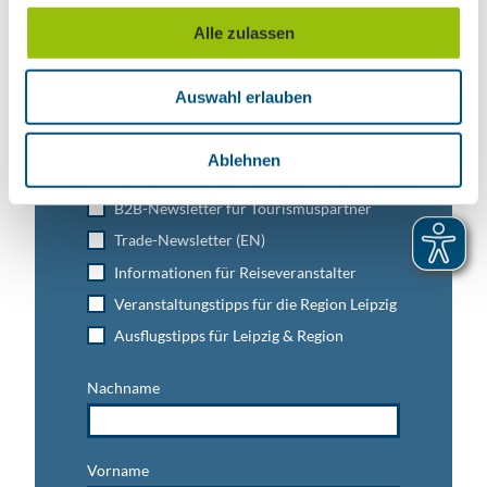
u
Alle zulassen
s
Leipzig direkt ins Postfach
w
Jetzt unseren Newsletter abonnieren!
Auswahl erlauben
a
h
l
Ablehnen
Anmeldung für
B2B-Newsletter für Tourismuspartner
Trade-Newsletter (EN)
Informationen für Reiseveranstalter
Veranstaltungstipps für die Region Leipzig
Ausflugstipps für Leipzig & Region
Nachname
Vorname