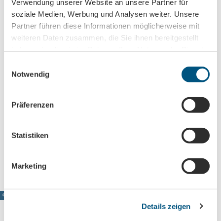
Verwendung unserer Website an unsere Partner für
soziale Medien, Werbung und Analysen weiter. Unsere
Sehenswertes
Partner führen diese Informationen möglicherweise mit
weiteren Daten zusammen, die Sie ihnen bereitgestellt
haben oder die sie im Rahmen Ihrer Nutzung der Dienste
gesammelt haben.
E
Kontaktdaten
Notwendig
i
Wolfstal
n
04741
Roßwein
w
Präferenzen
0151 70110151
i
l
Website
l
Statistiken
Anreise mit dem Auto
i
Anreise mit öffentlichen Verkehrsmitteln
g
Marketing
u
n
g
© www.pkfotografie.com, Philipp Kirschner
Details zeigen
s
a