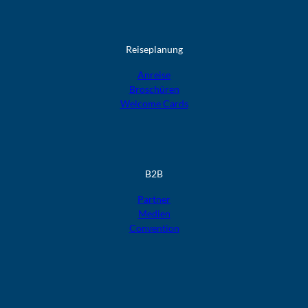
Reiseplanung
Anreise
Broschüren
Welcome Cards​​​​​​​
B2B
Partner
Medien
Convention
F
F
F
F
F
o
o
o
o
o
l
l
l
l
l