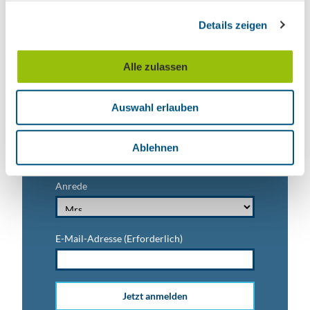
g
Details zeigen
s
Nachname
a
u
Alle zulassen
s
Vorname
w
Auswahl erlauben
a
h
Titel
l
Ablehnen
Anrede
E-Mail-Adresse
(Erforderlich)
Jetzt anmelden