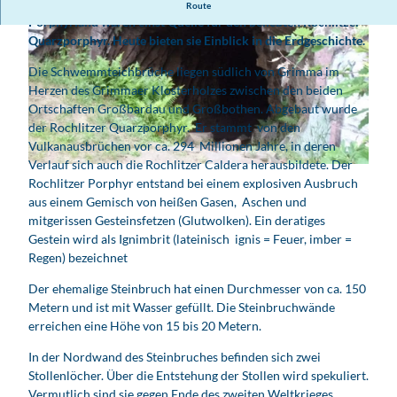
Die aufgelassenen Steinbrüche mitten im Geopark
Route
Porphyrland waren einst Quelle für den beliebten Rochlitzer
Quarzporphyr. Heute bieten sie Einblick in die Erdgeschichte.
Die Schwemmteichbrüche liegen südlich von Grimma im
Herzen des Grimmaer Klosterholzes zwischen den beiden
Ortschaften Großbardau und Großbothen. Abgebaut wurde
der Rochlitzer Quarzporphyr. Er stammt von den
© Anja Hartmann, Geopark Porphyrland |
CC-BY
Vulkanausbrüchen vor ca. 294 Millionen Jahre, in deren
Verlauf sich auch die Rochlitzer Caldera herausbildete. Der
© Anja Hartmann, Geopark Porphyrland |
CC-BY
Rochlitzer Porphyr entstand bei einem explosiven Ausbruch
aus einem Gemisch von heißen Gasen, Aschen und
mitgerissen Gesteinsfetzen (Glutwolken). Ein deratiges
Gestein wird als Ignimbrit (lateinisch ignis = Feuer, imber =
Regen) bezeichnet
Der ehemalige Steinbruch hat einen Durchmesser von ca. 150
Metern und ist mit Wasser gefüllt. Die Steinbruchwände
erreichen eine Höhe von 15 bis 20 Metern.
In der Nordwand des Steinbruches befinden sich zwei
Stollenlöcher. Über die Entstehung der Stollen wird spekuliert.
Vermutlich sind sie gegen Ende des zweiten Weltkrieges