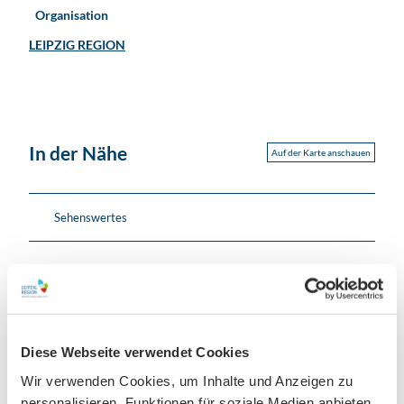
Organisation
LEIPZIG REGION
In der Nähe
Auf der Karte anschauen
Sehenswertes
Kontaktdaten
Siebenhügelweg
04668
Grimma
Diese Webseite verwendet Cookies
Anreise mit dem Auto
Wir verwenden Cookies, um Inhalte und Anzeigen zu
Anreise mit öffentlichen Verkehrsmitteln
personalisieren, Funktionen für soziale Medien anbieten