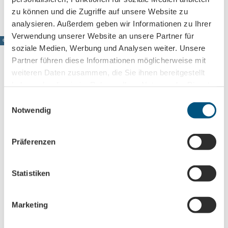
zu können und die Zugriffe auf unsere Website zu
analysieren. Außerdem geben wir Informationen zu Ihrer
Verwendung unserer Website an unsere Partner für
© www.pkfotografie.com, Philipp Kirschner
soziale Medien, Werbung und Analysen weiter. Unsere
Partner führen diese Informationen möglicherweise mit
weiteren Daten zusammen, die Sie ihnen bereitgestellt
haben oder die sie im Rahmen Ihrer Nutzung der Dienste
Leipzig direkt ins Postfach
gesammelt haben.
E
Jetzt unseren Newsletter abonnieren!
Notwendig
i
n
w
Präferenzen
i
Anmeldung für
l
B2B-Newsletter für Tourismuspartner
l
Statistiken
Trade-Newsletter (EN)
i
Informationen für Reiseveranstalter
g
Marketing
Veranstaltungstipps für die Region Leipzig
u
n
Ausflugstipps für Leipzig & Region