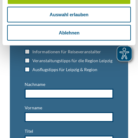
s
w
Auswahl erlauben
a
h
Anmeldung für
l
Ablehnen
B2B-Newsletter für Tourismuspartner
Trade-Newsletter (EN)
Informationen für Reiseveranstalter
Veranstaltungstipps für die Region Leipzig
Ausflugstipps für Leipzig & Region
Nachname
Vorname
Titel