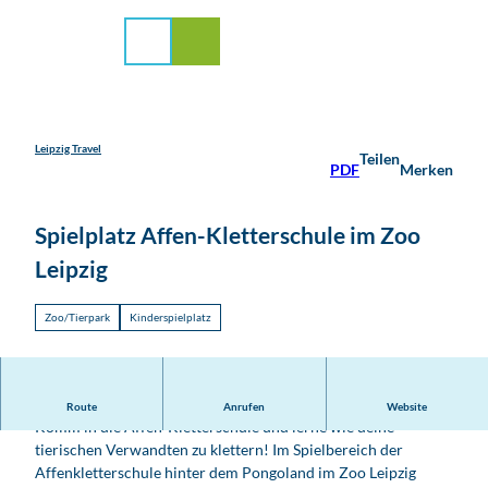
stadt Leipzig
Z
u
Suche
Menü
m
I
n
h
a
Leipzig Travel
Teilen
PDF
Merken
l
t
Spielplatz Affen-Kletterschule im Zoo
Leipzig
Zoo/Tierpark
Kinderspielplatz
Hangeln und Klettern nach dem Vorbild der Affen.
Route
Anrufen
Website
Komm in die Affen-Kletterschule und lerne wie deine
tierischen Verwandten zu klettern! Im Spielbereich der
Affenkletterschule hinter dem Pongoland im Zoo Leipzig