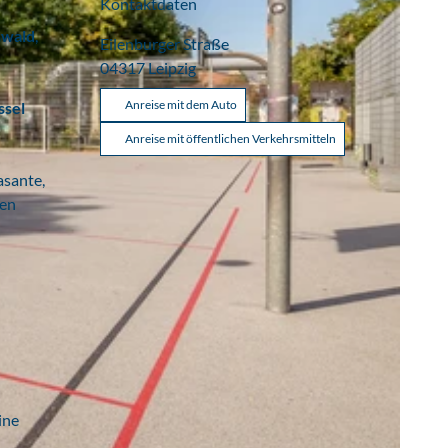
Kontaktdaten
wald
,
Eilenburger Straße
04317
Leipzig
Anreise mit dem Auto
ssel
Anreise mit öffentlichen Verkehrsmitteln
asante,
sen
ine