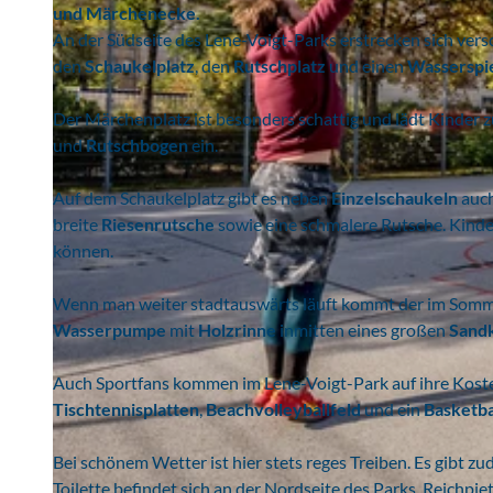
und Märchenecke.
An der Südseite des Lene-Voigt-Parks erstrecken sich vers
den
Schaukelplatz
, den
Rutschplatz
und einen
Wasserspie
Der Märchenplatz ist besonders schattig und lädt Kinder 
und
Rutschbogen
ein.
Auf dem Schaukelplatz gibt es neben
Einzelschaukeln
auc
breite
Riesenrutsche
sowie eine schmalere Rutsche. Kinde
können.
Wenn man weiter stadtauswärts läuft kommt der im Somm
Wasserpumpe
mit
Holzrinne
inmitten eines großen
Sand
Auch Sportfans kommen im Lene-Voigt-Park auf ihre Koste
Tischtennisplatten
,
Beachvolleyballfeld
und ein
Basketba
Bei schönem Wetter ist hier stets reges Treiben. Es gibt z
Toilette befindet sich an der Nordseite des Parks, Reichpie