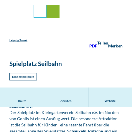
stadt Leipzig
Z
u
Suche
Menü
m
I
n
h
a
Leipzig Travel
Teilen
PDF
Merken
l
t
Spielplatz Seilbahn
Kinderspielplatz
Rasante Spielerei auf dem Spielplatz im Kleingartenverein
Route
Anrufen
Website
Seilbahn e.V.
Der Spielplatz im Kleingartenverein Seilbahn e.V. im Norden
von Gohlis ist einen Ausflug wert. Die besondere Attraktion
ist die Seilbahn für Kinder - eine rasante Fahrt über die
gesamte Länge des Spielplatzes.
Schaukeln
,
Rutsche
und ein