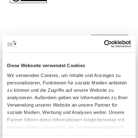
In der Nähe
Auf der Karte anschauen
Veranstaltung
Diese Webseite verwendet Cookies
Wir verwenden Cookies, um Inhalte und Anzeigen zu
Sehenswertes
personalisieren, Funktionen für soziale Medien anbieten
zu können und die Zugriffe auf unsere Website zu
analysieren. Außerdem geben wir Informationen zu Ihrer
Verwendung unserer Website an unsere Partner für
Kontaktdaten
soziale Medien, Werbung und Analysen weiter. Unsere
Gaststätte KGV Seilbahn e.V.
Partner führen diese Informationen möglicherweise mit
Max-Liebermannstr. 91
weiteren Daten zusammen, die Sie ihnen bereitgestellt
04157
Leipzig
- Gohlis
haben oder die sie im Rahmen Ihrer Nutzung der Dienste
+ 49 341 / 911 7158